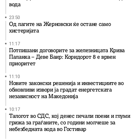
вода
23:50
Од лагите на Жерновски ќе остане само
хистеријата
11:17
Потпишани договорите за железницата Крива
Паланка – Деве Баир: Коридорот 8 е врвен
приоритет
11:10
Новите законски решенија и инвестициите во
обновливи извори ја градат енергетската
независност на Македонија
10:17
Талогот во СДС, кој денес печали поени и глуми
грижа за граѓаните, со години молчеше за
небезбедната вода во Гостивар