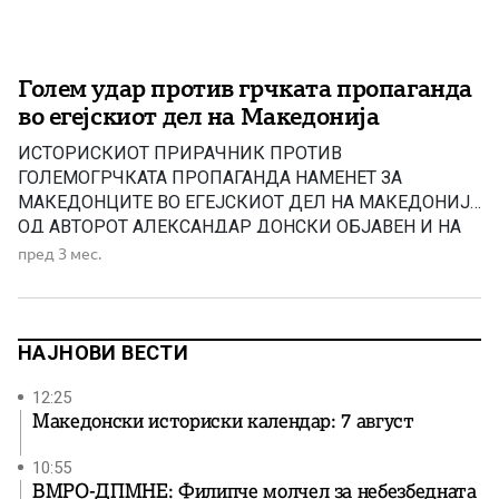
Голем удар против грчката пропаганда
во егејскиот дел на Македонија
ИСТОРИСКИOT ПРИРАЧНИК ПРОТИВ
ГОЛЕМОГРЧКАТА ПРОПАГАНДА НАМЕНЕТ ЗА
МАКЕДОНЦИТЕ ВО ЕГEЈСКИОТ ДЕЛ НА МАКЕДОНИЈА
ОД АВТОРОТ АЛЕКСАНДАР ДОНСКИ ОБЈАВЕН И НА
ГРЧКИ ЈАЗИК! Пред извесно време МН објави
пред 3 мес.
информација за објавување на ИСТОРИСКИ
ПРИРАЧНИК ПРОТИВ ГОЛЕМОГРЧКАТА
ПРОПАГАНДА НАМЕНЕТ ЗА МАКЕДОНЦИТЕ ВО
ЕГEЈСКИОТ ДЕЛ НА МАКЕДОНИЈА од авторот
НАЈНОВИ ВЕСТИ
Александар Донски. Книгата во електронски pdf
формат е објавена […]
12:25
Македонски историски календар: 7 август
10:55
ВМРО-ДПМНЕ: Филипче молчел за небезбедната