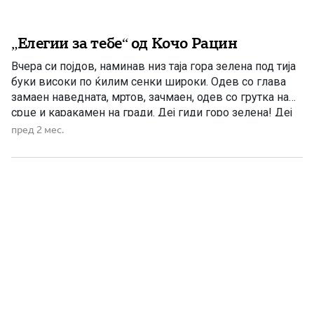
„Елегии за тебе“ од Кочо Рацин
Вчера си појдов, наминав низ таја гора зелена под тија
буки високи по ќилим сенки широки. Одев со глава
замаен наведната, мртов, зачмаен, одев со грутка на
срце и каракамен на гради. Деј гиди горо зелена! Деј
гиди водо студена! Пилците пеат – ти плачеш, сонцето
пред 2 мес.
грее – ти темнееш. Ако ги криеш коските на […]