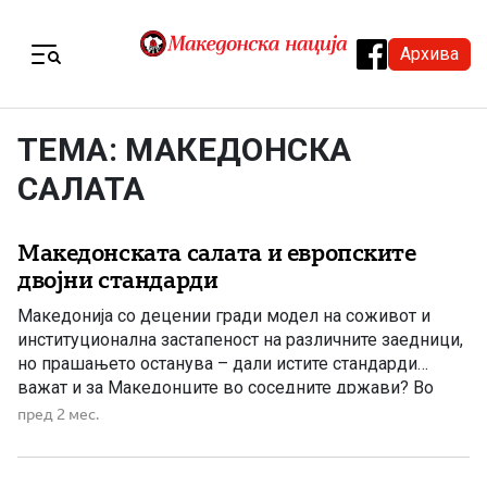
Skip to content
Архива
Menu
ТЕМА: МАКЕДОНСКА
САЛАТА
Македонската салата и европските
двојни стандарди
Македонија со децении гради модел на соживот и
институционална застапеност на различните заедници,
но прашањето останува – дали истите стандарди
важат и за Македонците во соседните држави? Во
многу земји постојат јадења познати како „македонска
пред 2 мес.
салата“. Нејзиното име најчесто се поврзува со
разновидност – различни состојки кои заедно
создаваат подобар вкус. Во француската и