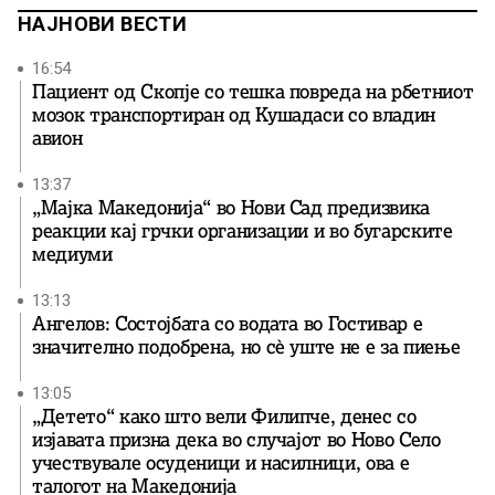
италијанската […]
НАЈНОВИ ВЕСТИ
16:54
Пациент од Скопје со тешка повреда на рбетниот
мозок транспортиран од Кушадаси со владин
авион
13:37
„Мајка Македонија“ во Нови Сад предизвика
реакции кај грчки организации и во бугарските
медиуми
13:13
Ангелов: Состојбата со водата во Гостивар е
значително подобрена, но сè уште не е за пиење
13:05
„Детето“ како што вели Филипче, денес со
изјавата призна дека во случајот во Ново Село
учествувале осуденици и насилници, ова е
талогот на Македонија