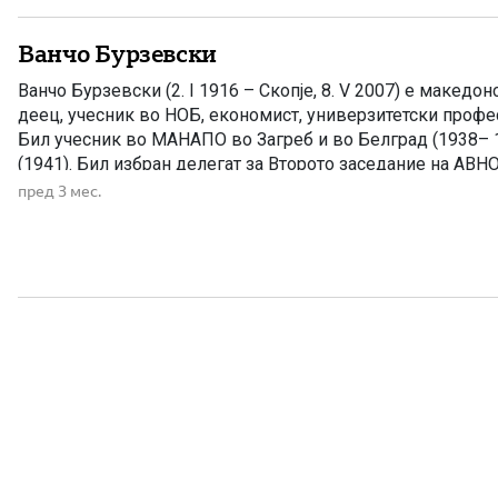
Ванчо Бурзевски
Ванчо Бурзевски (2. I 1916 – Скопjе, 8. V 2007) е македо
деец, учесник во НОБ, економист, универзитетски профе
Бил учесник во МАНАПО во Загреб и во Белград (1938– 1
(1941). Бил избран делегат за Второто заседание на АВНО
Првото заседание на АСНОМ. По Ослободуваwето […]
пред 3 мес.