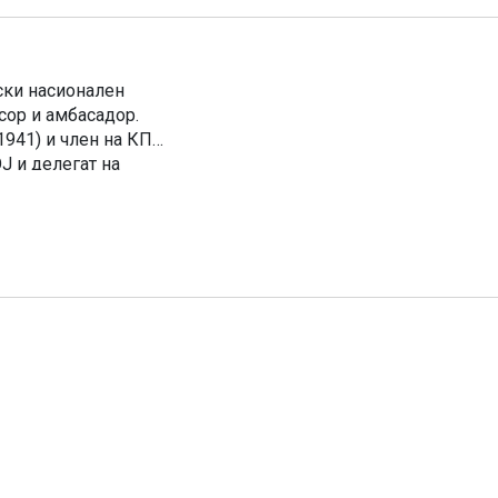
нски наcионален
сор и амбасадор.
941) и член на КПJ
J и делегат на