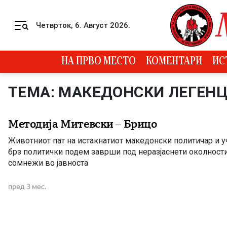
Skip to content
Четврток, 6. Август 2026.
Menu
НА ПРВО МЕСТО
КОМЕНТАРИ
ИС
ТЕМА: МАКЕДОНСКИ ЛЕГЕН
Методија Митевски – Брицо
Животниот пат на истакнатиот македонски политичар и у
брз политички подем заврши под неразјаснети околности
сомнежи во јавноста
пред 3 мес.