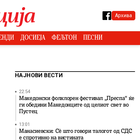
Архива
ЕНДИ
ДОСИЕЈА
ФЕЉТОН
ПЕСНИ
НАЈНОВИ ВЕСТИ
22:54
Македонски фолклорен фестивал „Преспа“ ќе
ги обедини Македонците од целиот свет во
Пустец
13:01
Манасиевски: Сè што говори талогот од СДС
е спротивно на вистината