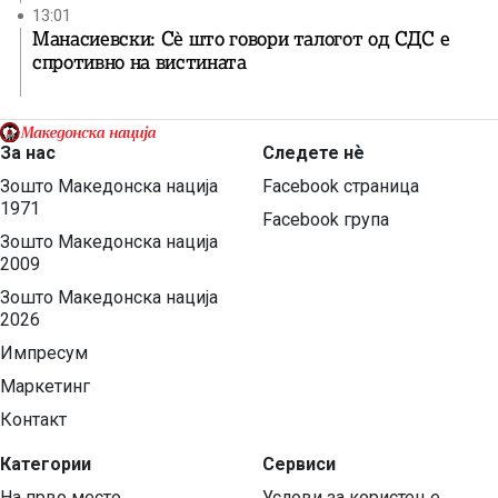
13:01
Манасиевски: Сè што говори талогот од СДС е
спротивно на вистината
За нас
Следете нѐ
Зошто Македонска нација
Facebook страница
1971
Facebook група
Зошто Македонска нација
2009
Зошто Македонска нација
2026
Импресум
Маркетинг
Контакт
Категории
Сервиси
На прво место
Услови за користење