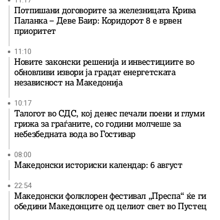
11:17
Потпишани договорите за железницата Крива
Паланка – Деве Баир: Коридорот 8 е врвен
приоритет
11:10
Новите законски решенија и инвестициите во
обновливи извори ја градат енергетската
независност на Македонија
10:17
Талогот во СДС, кој денес печали поени и глуми
грижа за граѓаните, со години молчеше за
небезбедната вода во Гостивар
08:00
Македонски историски календар: 6 август
22:54
Македонски фолклорен фестивал „Преспа“ ќе ги
обедини Македонците од целиот свет во Пустец