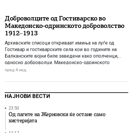
Доброволците од Гостиварско во
Македонско-одринското доброволство
1912–1913
Архивските списоци откриваат имиња на луѓе од
Гостивар и гостиварските села кои во годините на
Балканските војни биле заведени како ополченци,
односно доброволци. Македонско-одринското
доброволство, во бугарската историографија познато
пред 4 нед.
како Македоно-одринско опълчение, било доброволна
воена формација во рамките на бугарската армија за
време на Балканските војни. Во неговите редови биле
вклучени луѓе од Македонија и […]
НАЈНОВИ ВЕСТИ
23:50
Од лагите на Жерновски ќе остане само
хистеријата