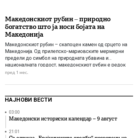
Македонскиот рубин – природно
богатство што ја носи бојата на
Македонија
Македонскиот рубин – скапоцен камен од срцето на
Македонија. Од прилепско-мариовските мермерни
предели до симбол на природната убавина и
националната гордост, македонскиот рубин е редок
природен дар и сведоштво за геолошката посебност
пред 1 мес.
на Македонија. Македонија има многу симболи по кои
се препознава – сонцето, планините, езерата,
манастирите, песната, јазикот и традицијата. Но меѓу
природните богатства […]
НАЈНОВИ ВЕСТИ
03:00
Македонски историски календар – 9 август
21:01