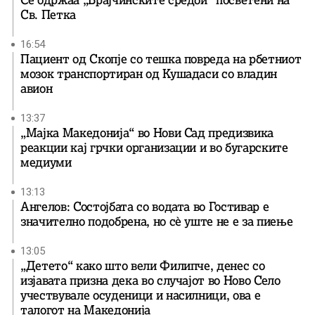
Се одржаа „Брајчинските средби“ посветени на
Св. Петка
16:54
Пациент од Скопје со тешка повреда на рбетниот
мозок транспортиран од Кушадаси со владин
авион
13:37
„Мајка Македонија“ во Нови Сад предизвика
реакции кај грчки организации и во бугарските
медиуми
13:13
Ангелов: Состојбата со водата во Гостивар е
значително подобрена, но сè уште не е за пиење
13:05
„Детето“ како што вели Филипче, денес со
изјавата призна дека во случајот во Ново Село
учествувале осуденици и насилници, ова е
талогот на Македонија