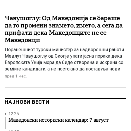
Чавушоглу: Од Македонија се бараше
да го промени знамето, името, а сега да
прифати дека Македонците не се
Македонци
Поранешниот турски министер за надворешни работи
Мевлут Чавушоглу од Скопје упати јасна порака дека
Европската Унија мора да биде отворена и искрена со
земјите кандидати, а не постојано да поставува нови
услови. Мевлут Чавушоглу, шеф на турската
пред 1 мес.
делегација во Парламентарното собрание на НАТО и
поранешен министер за надворешни работи на
Република Турција, на меѓународната конференција […]
НАЈНОВИ ВЕСТИ
12:25
Македонски историски календар: 7 август