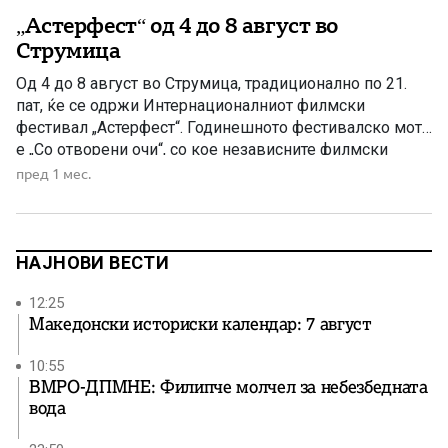
„Астерфест“ од 4 до 8 август во
Струмица
Од 4 до 8 август во Струмица, традиционално по 21.
пат, ќе се одржи Интернационалниот филмски
фестивал „Астерфест“. Годинешното фестивалско мото
е „Со отворени очи“, со кое независните филмски
автори симболично ја повикуваат публиката да го
пред 1 мес.
следи животот како филмска лента, низ бројни
приказни од различни краишта на светот. Фестивалот,
препознатлив во регионот и во […]
НАЈНОВИ ВЕСТИ
12:25
Македонски историски календар: 7 август
10:55
ВМРО-ДПМНЕ: Филипче молчел за небезбедната
вода