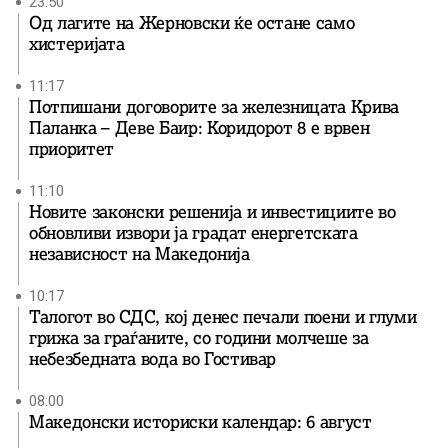
23:50
Од лагите на Жерновски ќе остане само
хистеријата
11:17
Потпишани договорите за железницата Крива
Паланка – Деве Баир: Коридорот 8 е врвен
приоритет
11:10
Новите законски решенија и инвестициите во
обновливи извори ја градат енергетската
независност на Македонија
10:17
Талогот во СДС, кој денес печали поени и глуми
грижа за граѓаните, со години молчеше за
небезбедната вода во Гостивар
08:00
Македонски историски календар: 6 август