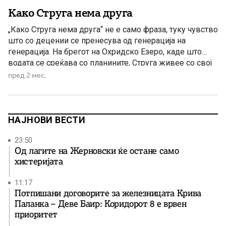
Како Струга нема друга
„Како Струга нема друга“ не е само фраза, туку чувство
што со децении се пренесува од генерација на
генерација. На брегот на Охридско Езеро, каде што
водата се среќава со планините, Струга живее со свој
посебен ритам – тивок, топол и истовремено полн со
пред 2 мес.
живот. Реката Црн Дрим тече низ срцето на градот
како нишка […]
НАЈНОВИ ВЕСТИ
23:50
Од лагите на Жерновски ќе остане само
хистеријата
11:17
Потпишани договорите за железницата Крива
Паланка – Деве Баир: Коридорот 8 е врвен
приоритет