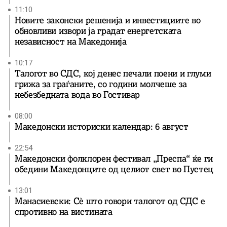
11:10
Новите законски решенија и инвестициите во
обновливи извори ја градат енергетската
независност на Македонија
10:17
Талогот во СДС, кој денес печали поени и глуми
грижа за граѓаните, со години молчеше за
небезбедната вода во Гостивар
08:00
Македонски историски календар: 6 август
22:54
Македонски фолклорен фестивал „Преспа“ ќе ги
обедини Македонците од целиот свет во Пустец
13:01
Манасиевски: Сè што говори талогот од СДС е
спротивно на вистината