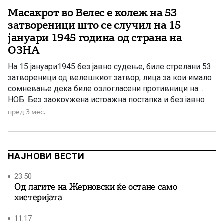
Масакрот во Велес е колеж на 53
затвореници што се случил на 15
јануари 1945 година од страна на
ОЗНА
На 15 јануари1945 без јавно судење, биле стрелани 53
затвореници од велешкиот затвор, лица за кои имало
сомневање дека биле озлогласени противници на
НОБ. Без заокружена истражна постапка и без јавно
судење за докажување на нивната вина, биле групно
пред 3 мес.
стрелани и масакрирани, а потоа и закопани во
заедничка гробница која била откриена по педесет
години. […]
НАЈНОВИ ВЕСТИ
23:50
Од лагите на Жерновски ќе остане само
хистеријата
11:17