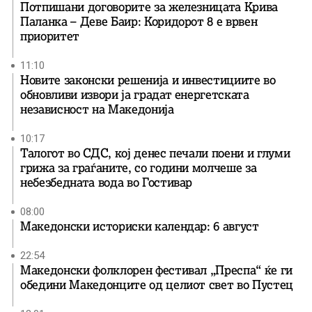
Потпишани договорите за железницата Крива
Паланка – Деве Баир: Коридорот 8 е врвен
приоритет
11:10
Новите законски решенија и инвестициите во
обновливи извори ја градат енергетската
независност на Македонија
10:17
Талогот во СДС, кој денес печали поени и глуми
грижа за граѓаните, со години молчеше за
небезбедната вода во Гостивар
08:00
Македонски историски календар: 6 август
22:54
Македонски фолклорен фестивал „Преспа“ ќе ги
обедини Македонците од целиот свет во Пустец