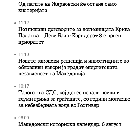
Од лагите на Жерновски ќе остане само
хистеријата
11:17
Потпишани договорите за железницата Крива
Паланка – Деве Баир: Коридорот 8 е врвен
приоритет
11:10
Новите законски решенија и инвестициите во
обновливи извори ја градат енергетската
независност на Македонија
10:17
Талогот во СДС, кој денес печали поени и
глуми грижа за граѓаните, со години молчеше
за небезбедната вода во Гостивар
08:00
Македонски историски календар: 6 август