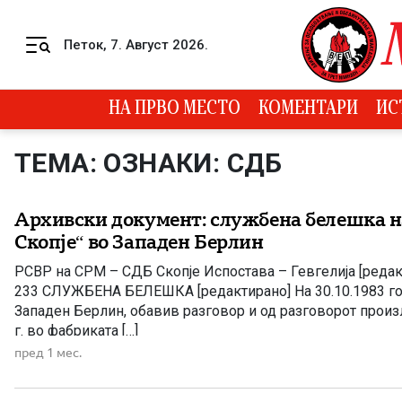
Skip to content
Петок, 7. Август 2026.
Menu
НА ПРВО МЕСТО
КОМЕНТАРИ
ИС
ТЕМА: ОЗНАКИ: СДБ
Архивски документ: службена белешка на
Скопје“ во Западен Берлин
РСВР на СРМ – СДБ Скопје Испостава – Гевгелија [редакти
233 СЛУЖБЕНА БЕЛЕШКА [редактирано] На 30.10.1983 год
Западен Берлин, обавив разговор и од разговорот произл
г. во фабриката […]
пред 1 мес.