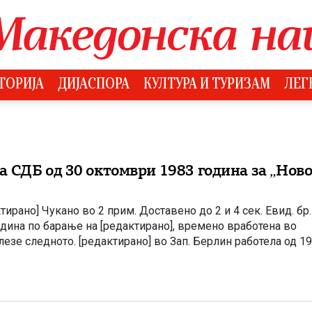
ТОРИЈА
ДИЈАСПОРА
КУЛТУРА И ТУРИЗАМ
ЛЕГ
 СДБ од 30 октомври 1983 година за „Нов
рано] Чукано во 2 прим. Доставено до 2 и 4 сек. Евид. бр.
ина по барање на [редактирано], времено вработена во
езе следното. [редактирано] во Зап. Берлин работела од 1