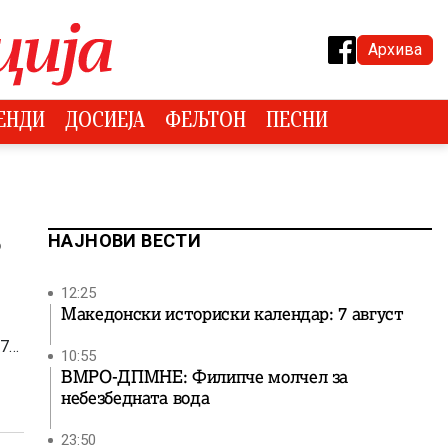
Архива
ЕНДИ
ДОСИЕЈА
ФЕЉТОН
ПЕСНИ
НАЈНОВИ ВЕСТИ
о
12:25
Македонски историски календар: 7 август
973
10:55
ВМРО-ДПМНЕ: Филипче молчел за
небезбедната вода
23:50