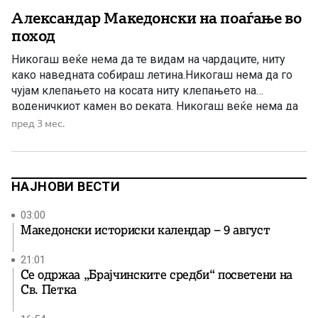
Александар Македонски на поаѓање во
поход
Никогаш веќе нема да те видам на чардаците, ниту
како наведната собираш летина.Никогаш нема да го
чујам клепањето на косата ниту клепањето на
воденичкиот камен во реката. Никогаш веќе нема да
се вратат ни деновите ни месеците ни годините пред
пред 3 мес.
куќата во дворот на чардаците и амбарите. Никогаш
веќе нема да се качи невеста на […]
НАЈНОВИ ВЕСТИ
03:00
Македонски историски календар – 9 август
21:01
Се одржаа „Брајчинските средби“ посветени на
Св. Петка