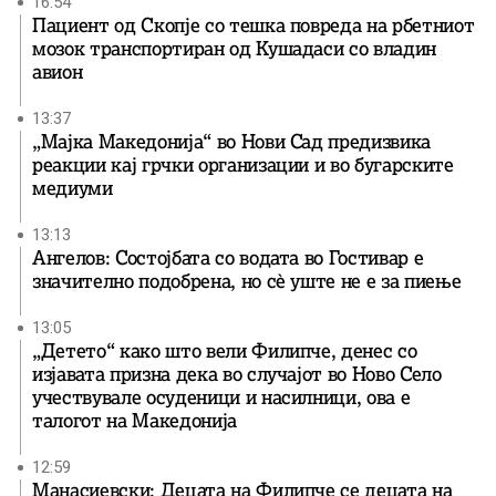
16:54
Пациент од Скопје со тешка повреда на рбетниот
мозок транспортиран од Кушадаси со владин
авион
13:37
„Мајка Македонија“ во Нови Сад предизвика
реакции кај грчки организации и во бугарските
медиуми
13:13
Ангелов: Состојбата со водата во Гостивар е
значително подобрена, но сè уште не е за пиење
13:05
„Детето“ како што вели Филипче, денес со
изјавата призна дека во случајот во Ново Село
учествувале осуденици и насилници, ова е
талогот на Македонија
12:59
Манасиевски: Децата на Филипче се децата на