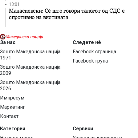
13:01
Манасиевски: Сè што говори талогот од СДС е
спротивно на вистината
За нас
Следете нѐ
Зошто Македонска нација
Facebook страница
1971
Facebook група
Зошто Македонска нација
2009
Зошто Македонска нација
2026
Импресум
Маркетинг
Контакт
Категории
Сервиси
На прво место
Услови за користење