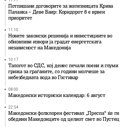
11:17
Потпишани договорите за железницата Крива
Паланка – Деве Баир: Коридорот 8 е врвен
приоритет
11:10
Новите законски решенија и инвестициите во
обновливи извори ја градат енергетската
независност на Македонија
10:17
Талогот во СДС, кој денес печали поени и глуми
грижа за граѓаните, со години молчеше за
небезбедната вода во Гостивар
08:00
Македонски историски календар: 6 август
22:54
Македонски фолклорен фестивал „Преспа“ ќе ги
обедини Македонците од целиот свет во Пустец