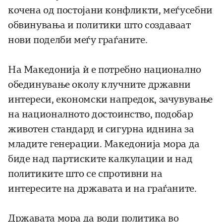
кочена од постојани конфликти, меѓусебни
обвинувања и политики што создаваат
нови поделби меѓу граѓаните.
На Македонија ѝ е потребно национално
обединување околу клучните државни
интереси, економски напредок, зачувување
на националното достоинство, подобар
животен стандард и сигурна иднина за
младите генерации. Македонија мора да
биде над партиските калкулации и над
политиките што се спротивни на
интересите на државата и на граѓаните.
Државата мора да води политика во