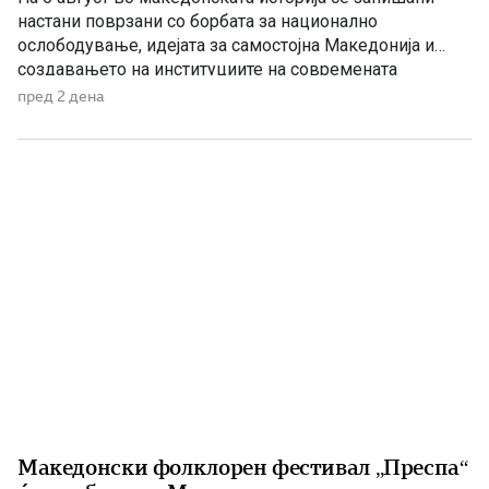
настани поврзани со борбата за национално
ослободување, идејата за самостојна Македонија и
создавањето на институциите на современата
македонска држава. 1875 – Роден е Григорие Хаџи
пред 2 дена
Ташковиќ На 6 август 1875 година во Воден е роден
Григорие Хаџи Ташковиќ – македонски револуционер,
публицист, книжевник и еден од предводниците […]
Македонски фолклорен фестивал „Преспа“