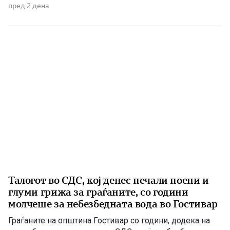
систем кој ќе обезбеди сигурност, нови инвестиции и
пред 2 дена
одржлив развој. По години на застој, денес Македонија
има нов Закон за енергетика, усогласен со европските
директиви, како и Интегриран […]
Талогот во СДС, кој денес печали поени и
глуми грижа за граѓаните, со години
молчеше за небезбедната вода во Гостивар
Граѓаните на општина Гостивар со години, додека на