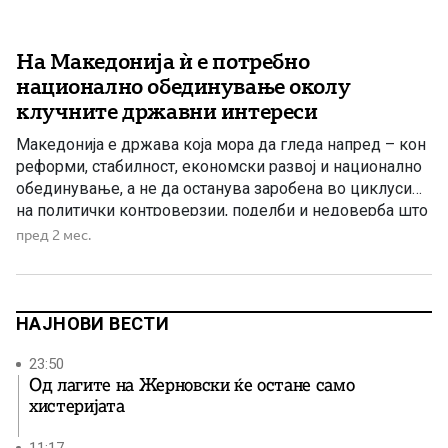
На Македонија ѝ е потребно
национално обединување околу
клучните државни интереси
Македонија е држава која мора да гледа напред – кон
реформи, стабилност, економски развој и национално
обединување, а не да останува заробена во циклуси
на политички контроверзии, поделби и недоверба што
со години ја оптоваруваат јавната сцена. Во јавноста
пред 2 мес.
постојано се отвораат прашања и дебати поврзани со
поранешни високи функционери на СДС, нивните
политики, одлуки […]
НАЈНОВИ ВЕСТИ
23:50
Од лагите на Жерновски ќе остане само
хистеријата