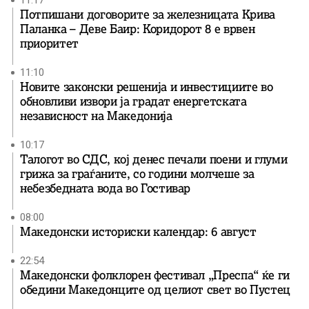
11:17
Потпишани договорите за железницата Крива
Паланка – Деве Баир: Коридорот 8 е врвен
приоритет
11:10
Новите законски решенија и инвестициите во
обновливи извори ја градат енергетската
независност на Македонија
10:17
Талогот во СДС, кој денес печали поени и глуми
грижа за граѓаните, со години молчеше за
небезбедната вода во Гостивар
08:00
Македонски историски календар: 6 август
22:54
Македонски фолклорен фестивал „Преспа“ ќе ги
обедини Македонците од целиот свет во Пустец