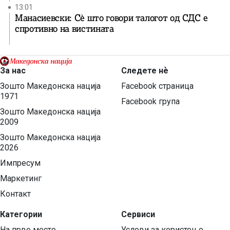
13:01
Манасиевски: Сè што говори талогот од СДС е
спротивно на вистината
За нас
Следете нѐ
Зошто Македонска нација
Facebook страница
1971
Facebook група
Зошто Македонска нација
2009
Зошто Македонска нација
2026
Импресум
Маркетинг
Контакт
Категории
Сервиси
На прво место
Услови за користење