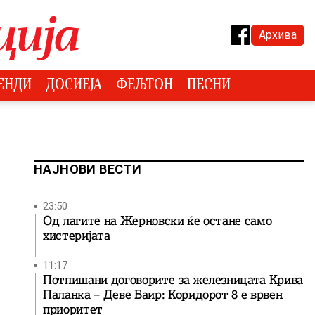
Архива
ЕНДИ
ДОСИЕЈА
ФЕЉТОН
ПЕСНИ
НАЈНОВИ ВЕСТИ
23:50
Од лагите на Жерновски ќе остане само
хистеријата
11:17
Потпишани договорите за железницата Крива
Паланка – Деве Баир: Коридорот 8 е врвен
приоритет