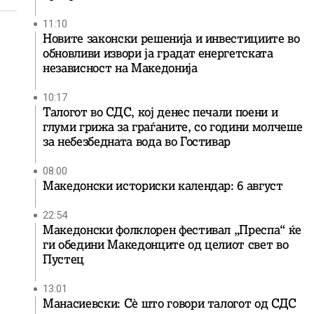
11:10
Новите законски решенија и инвестициите во
обновливи извори ја градат енергетската
независност на Македонија
10:17
Талогот во СДС, кој денес печали поени и
глуми грижа за граѓаните, со години молчеше
за небезбедната вода во Гостивар
08:00
Македонски историски календар: 6 август
22:54
Македонски фолклорен фестивал „Преспа“ ќе
ги обедини Македонците од целиот свет во
Пустец
13:01
Манасиевски: Сè што говори талогот од СДС