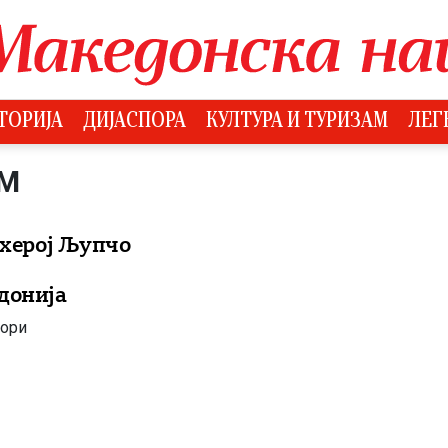
ТОРИЈА
ДИЈАСПОРА
КУЛТУРА И ТУРИЗАМ
ЛЕГ
ОМ
 херој Љупчо
донија
вори