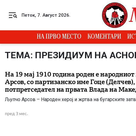
Skip to content
Петок, 7. Август 2026.
Menu
НА ПРВО МЕСТО
КОМЕНТАРИ
ИС
ТЕМА: ПРЕЗИДИУМ НА АСН
На 19 мај 1910 година роден е народниот
Арсов, со партизанско име Гоце (Делчев),
потпретседател на првата Влада на Маке
Љупчо Арсов – Народен херој и жртва на бугарските зат
пред 3 мес.