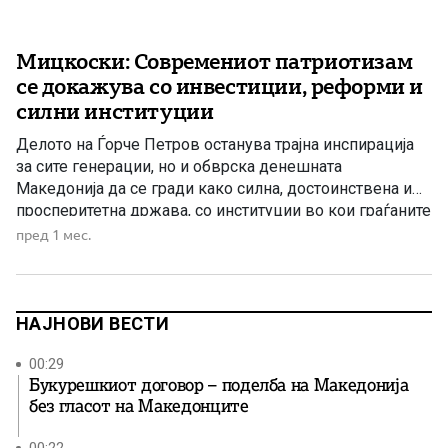
Мицкоски: Современиот патриотизам
се докажува со инвестиции, реформи и
силни институции
Делото на Ѓорче Петров останува трајна инспирација
за сите генерации, но и обврска денешната
Македонија да се гради како силна, достоинствена и
просперитетна држава, со институции во кои граѓаните
ќе имаат доверба и со иднина во која младите ќе
пред 1 мес.
сакаат да останат. Претседателот на ВМРО-ДПМНЕ,
Христијан Мицкоски, во обраќање на настан по повод
споменот на […]
НАЈНОВИ ВЕСТИ
00:29
Букурешкиот договор – поделба на Македонија
без гласот на Македонците