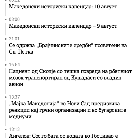
00:22
Македонски историски календар: 10 август
03:00
Македонски историски календар – 9 август
21:01
Се одржаа „Брајчинските средби“ посветени на
Св. Петка
16:54
Пациент од Скопје со тешка повреда на рбетниот
мозок транспортиран од Кушадаси со владин
авион
13:37
„Мајка Македонија“ во Нови Сад предизвика
реакции кај грчки организации и во бугарските
медиуми
13:13
Ангелов: Состојбата со водата во Гостивар е