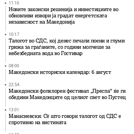
11:10
Новите законски решенија и инвестициите во
обновливи извори ја градат енергетската
независност на Македонија
10:17
Талогот во СДС, кој денес печали поени и глуми
грижа за граѓаните, со години молчеше за
небезбедната вода во Гостивар
08:00
Македонски историски календар: 6 август
22:54
Македонски фолклорен фестивал „Преспа“ ќе ги
обедини Македонците од целиот свет во Пустец
13:01
Манасиевски: Сè што говори талогот од СДС е
спротивно на вистината