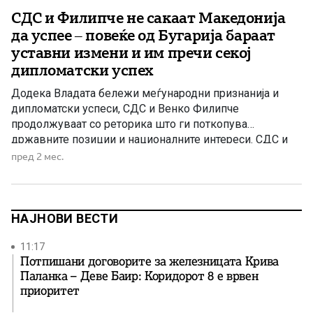
СДС и Филипче не сакаат Македонија
да успее – повеќе од Бугарија бараат
уставни измени и им пречи секој
дипломатски успех
Додека Владата бележи меѓународни признанија и
дипломатски успеси, СДС и Венко Филипче
продолжуваат со реторика што ги поткопува
државните позиции и националните интереси. СДС и
Венко Филипче не можат да ја сокријат нервозата од
пред 2 мес.
позитивните резултати што Македонија ги постигнува
на домашен и меѓународен план, па сè почесто
настапуваат како продолжена рака на политиките што
[…]
НАЈНОВИ ВЕСТИ
11:17
Потпишани договорите за железницата Крива
Паланка – Деве Баир: Коридорот 8 е врвен
приоритет