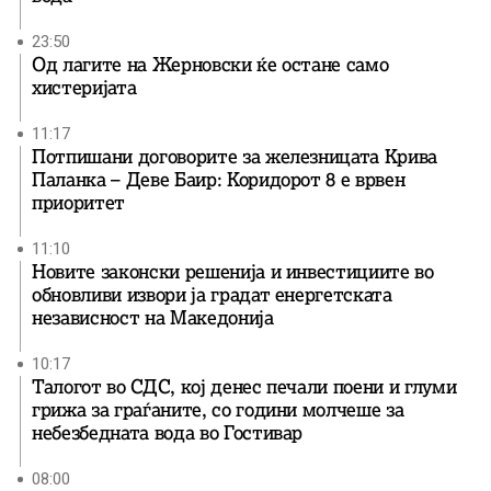
23:50
Од лагите на Жерновски ќе остане само
хистеријата
11:17
Потпишани договорите за железницата Крива
Паланка – Деве Баир: Коридорот 8 е врвен
приоритет
11:10
Новите законски решенија и инвестициите во
обновливи извори ја градат енергетската
независност на Македонија
10:17
Талогот во СДС, кој денес печали поени и глуми
грижа за граѓаните, со години молчеше за
небезбедната вода во Гостивар
08:00