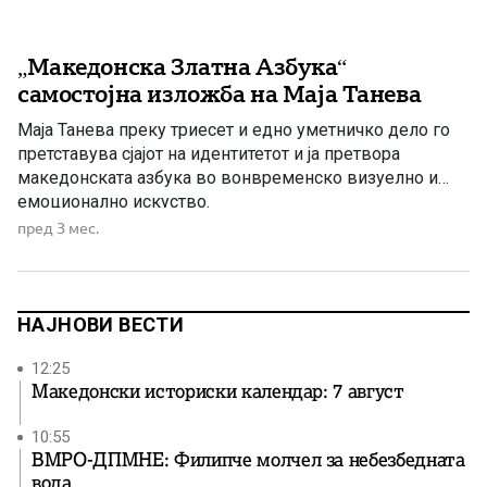
„Македонска Златна Азбука“
самостојна изложба на Мaја Танева
Маја Танева преку триесет и едно уметничко дело го
претставува сјајот на идентитетот и ја претвора
македонската азбука во вонвременско визуелно и
емоционално искуство.
пред 3 мес.
НАЈНОВИ ВЕСТИ
12:25
Македонски историски календар: 7 август
10:55
ВМРО-ДПМНЕ: Филипче молчел за небезбедната
вода