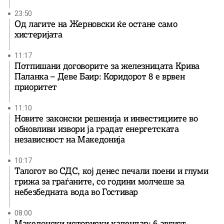
23:50
Од лагите на Жерновски ќе остане само
хистеријата
11:17
Потпишани договорите за железницата Крива
Паланка – Деве Баир: Коридорот 8 е врвен
приоритет
11:10
Новите законски решенија и инвестициите во
обновливи извори ја градат енергетската
независност на Македонија
10:17
Талогот во СДС, кој денес печали поени и глуми
грижа за граѓаните, со години молчеше за
небезбедната вода во Гостивар
08:00
Македонски историски календар: 6 август