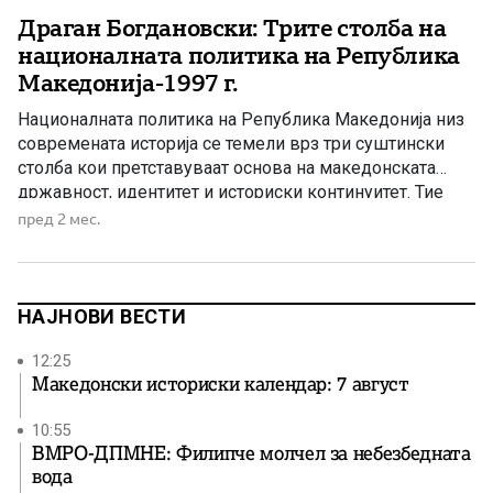
Драган Богдановски: Трите столба на
националната политика на Република
Македонија-1997 г.
Националната политика на Република Македонија низ
современата историја се темели врз три суштински
столба кои претставуваат основа на македонската
државност, идентитет и историски континуитет. Тие
столба не се само политички определби, туку темелни
пред 2 мес.
вредности врз кои се градела македонската
национална свест и борбата за сопствена држава.
Македонската државност и суверенитет Првиот и
најважен столб е […]
НАЈНОВИ ВЕСТИ
12:25
Македонски историски календар: 7 август
10:55
ВМРО-ДПМНЕ: Филипче молчел за небезбедната
вода