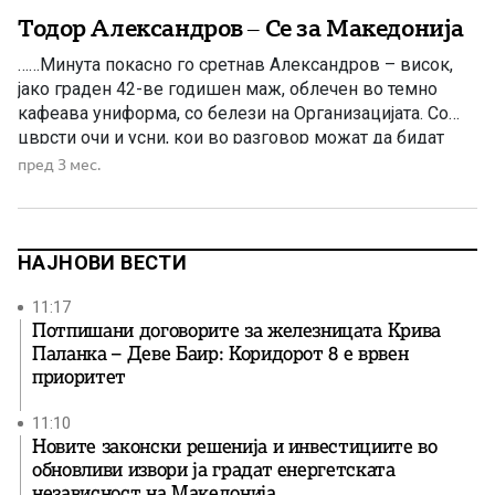
Тодор Александров – Се за Македонија
……Минута покасно го сретнав Александров – висок,
јако граден 42-ве годишен маж, облечен во темно
кафеава униформа, со белези на Организацијата. Со
цврсти очи и усни, кои во разговор можат да бидат
весели, но во одмор се многу строги, полна воена
пред 3 мес.
опрема, која што ретко ја вади од себе, пушка
потпрена на ѕидот и Александров […]
НАЈНОВИ ВЕСТИ
11:17
Потпишани договорите за железницата Крива
Паланка – Деве Баир: Коридорот 8 е врвен
приоритет
11:10
Новите законски решенија и инвестициите во
обновливи извори ја градат енергетската
независност на Македонија