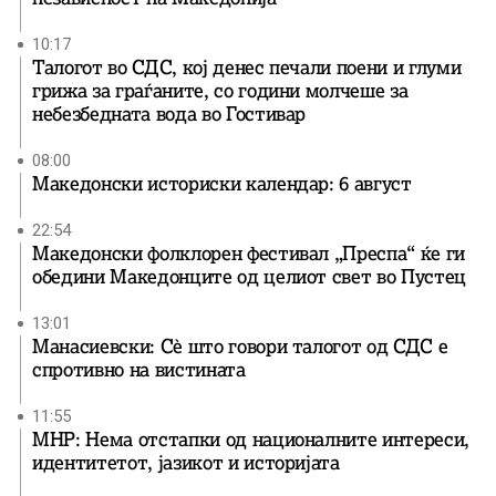
10:17
Талогот во СДС, кој денес печали поени и глуми
грижа за граѓаните, со години молчеше за
небезбедната вода во Гостивар
08:00
Македонски историски календар: 6 август
22:54
Македонски фолклорен фестивал „Преспа“ ќе ги
обедини Македонците од целиот свет во Пустец
13:01
Манасиевски: Сè што говори талогот од СДС е
спротивно на вистината
11:55
МНР: Нема отстапки од националните интереси,
идентитетот, јазикот и историјата