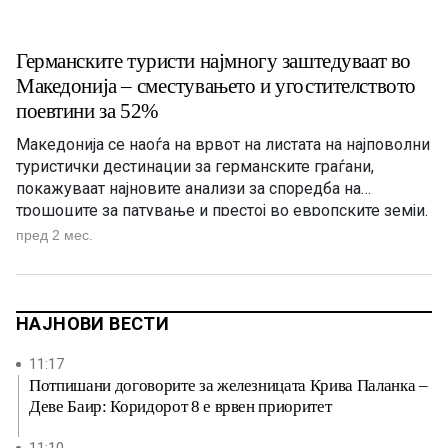
Германските туристи најмногу заштедуваат во
Македонија – сместувањето и угостителството
поевтини за 52%
Македонија се наоѓа на врвот на листата на најповолни
туристички дестинации за германските граѓани,
покажуваат најновите анализи за споредба на
трошоците за патување и престој во европските земји.
Според податоците, германските туристи токму во
пред 2 мес.
Македонија можат да остварат најголема заштеда,
бидејќи цените за сместување, ресторани, кафулиња и
други угостителски услуги се во просек за 52 […]
НАЈНОВИ ВЕСТИ
11:17
Потпишани договорите за железницата Крива Паланка –
Деве Баир: Коридорот 8 е врвен приоритет