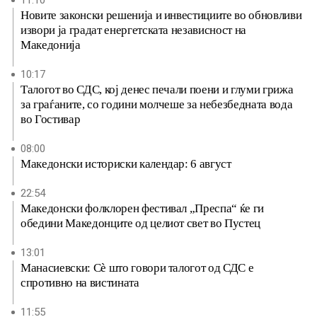
11:10
Новите законски решенија и инвестициите во обновливи
извори ја градат енергетската независност на
Македонија
10:17
Талогот во СДС, кој денес печали поени и глуми грижа
за граѓаните, со години молчеше за небезбедната вода
во Гостивар
08:00
Македонски историски календар: 6 август
22:54
Македонски фолклорен фестивал „Преспа“ ќе ги
обедини Македонците од целиот свет во Пустец
13:01
Манасиевски: Сè што говори талогот од СДС е
спротивно на вистината
11:55