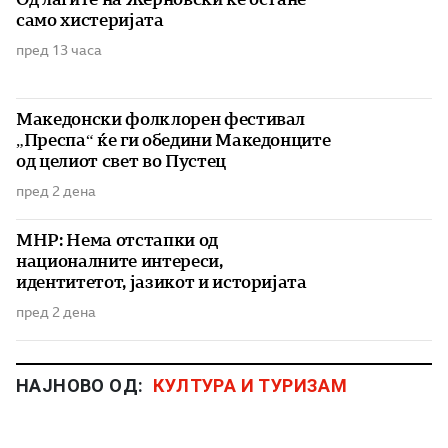
само хистеријата
пред 13 часа
Македонски фолклорен фестивал
„Преспа“ ќе ги обедини Македонците
од целиот свет во Пустец
пред 2 дена
МНР: Нема отстапки од
националните интереси,
идентитетот, јазикот и историјата
пред 2 дена
НАЈНОВО ОД:
КУЛТУРА И ТУРИЗАМ