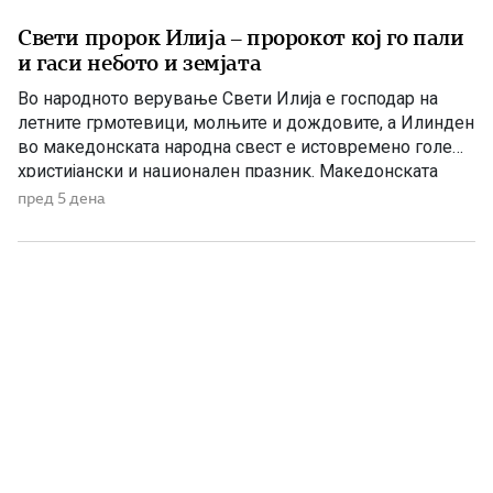
Свети пророк Илија – пророкот кој го пали
и гаси небото и земјата
Во народното верување Свети Илија е господар на
летните грмотевици, молњите и дождовите, а Илинден
во македонската народна свест е истовремено голем
христијански и национален празник. Македонската
православна црква – Охридска архиепископија на 2
пред 5 дена
август, односно на 20 јули според стариот календар, го
празнува Светиот пророк Илија – Илинден. Свети
Илија е еден од најголемите […]