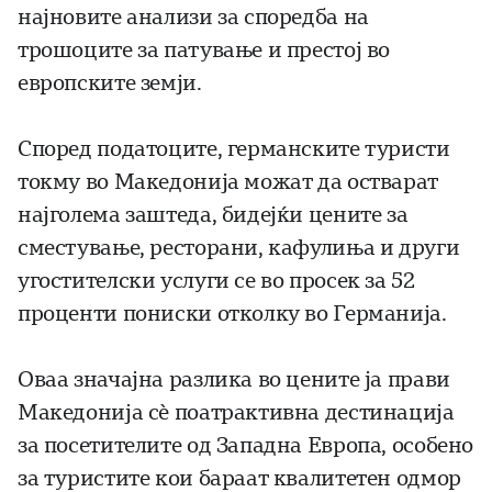
најновите анализи за споредба на
трошоците за патување и престој во
европските земји.
Според податоците, германските туристи
токму во Македонија можат да остварат
најголема заштеда, бидејќи цените за
сместување, ресторани, кафулиња и други
угостителски услуги се во просек за 52
проценти пониски отколку во Германија.
Оваа значајна разлика во цените ја прави
Македонија сѐ поатрактивна дестинација
за посетителите од Западна Европа, особено
за туристите кои бараат квалитетен одмор