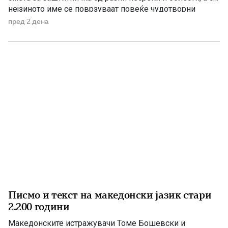
нејзиното име се поврзуваат повеќе чудотворни
икони и лековити извори, познати како „петочни води“.
пред 2 дена
Во православниот календар се споменуваат три
светителки со името Параскева – Петка, поради што
[…]
Писмо и текст на македонски јазик стари
2.200 години
Македонските истражувачи Томе Бошевски и