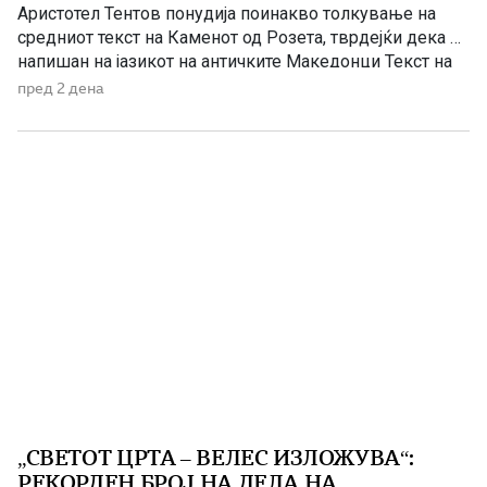
Аристотел Тентов понудија поинакво толкување на
средниот текст на Каменот од Розета, тврдејќи дека е
напишан на јазикот на античките Македонци Текст на
египетски камен во местото Розета е дешифриран
пред 2 дена
како антички македонски напис, тврдат македонските
научници академик Томе Бошевски и проф. Аристотел
Тентов од Електротехничкиот факултет, по
неколкугодишни истражувања. […]
„СВЕТОТ ЦРТА – ВЕЛЕС ИЗЛОЖУВА“:
РЕКОРДЕН БРОЈ НА ДЕЛА НА