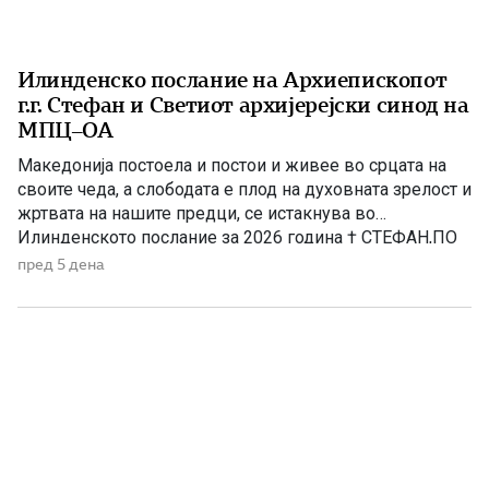
Илинденско послание на Архиепископот
г.г. Стефан и Светиот архијерејски синод на
МПЦ–ОА
Македонија постоела и постои и живее во срцата на
своите чеда, а слободата е плод на духовната зрелост и
жртвата на нашите предци, се истакнува во
Илинденското послание за 2026 година † СТЕФАН,ПО
МИЛОСТА БОЖЈА,АРХИЕПИСКОП ОХРИДСКИ И
пред 5 дена
МАКЕДОНСКИ,ЗАЕДНО СО СВЕТИОТ АРХИЈЕРЕЈСКИ
СИНОД,ПО ПОВОД ИЛИНДЕНСКИТЕ
ПРАЗНУВАЊА,ИСПРАЌА МИР И БЛАГОСЛОВ ОД
БОГАДО СВЕШТЕНОСЛУЖИТЕЛИТЕ,ДО МОНАШТВОТО
И ДО СИТЕ […]