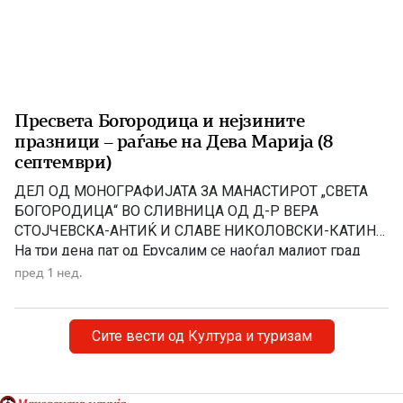
Пресвета Богородица и нејзините
празници – раѓање на Дева Марија (8
септември)
ДЕЛ ОД МОНОГРАФИЈАТА ЗА МАНАСТИРОТ „СВЕТА
БОГОРОДИЦА“ ВО СЛИВНИЦА ОД Д-Р ВЕРА
СТОЈЧЕВСКА-АНТИЌ И СЛАВЕ НИКОЛОВСКИ-КАТИН
На три дена пат од Ерусалим се наоѓал малиот град
Назарет. Таму живееле праведните Јоаким и Ана,
пред 1 нед.
наречени од Светата Црква „богоотци”. Јоаким
потекнувал од Давидовиот род, а света Ана од родот
на Аарон. Биле многу дарежливи, милосрдни. За […]
Сите вести од Култура и туризам