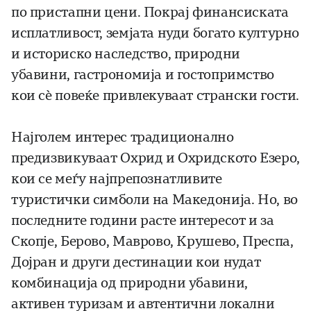
по пристапни цени. Покрај финансиската
исплатливост, земјата нуди богато културно
и историско наследство, природни
убавини, гастрономија и гостопримство
кои сѐ повеќе привлекуваат странски гости.
Најголем интерес традиционално
предизвикуваат Охрид и Охридското Езеро,
кои се меѓу најпрепознатливите
туристички симболи на Македонија. Но, во
последните години расте интересот и за
Скопје, Берово, Маврово, Крушево, Преспа,
Дојран и други дестинации кои нудат
комбинација од природни убавини,
активен туризам и автентични локални