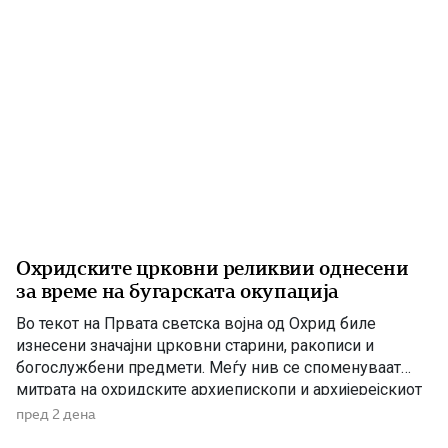
Охридските црковни реликвии однесени
за време на бугарската окупација
Во текот на Првата светска војна од Охрид биле
изнесени значајни црковни старини, ракописи и
богослужбени предмети. Меѓу нив се споменуваат
митрата на охридските архиепископи и архијерејскиот
жезол. По Букурешкиот мировен договор од 1913
пред 2 дена
година, Македонија била поделена меѓу соседните