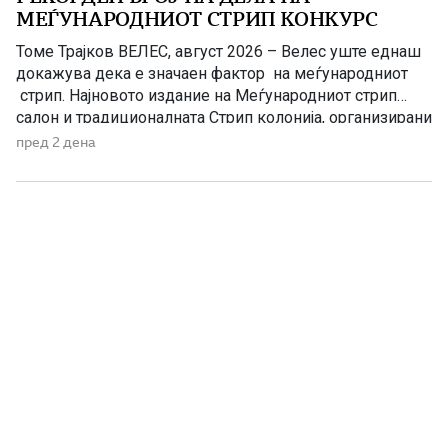
МЕЃУНАРОДНИОТ СТРИП КОНКУРС
Томе Трајков ВЕЛЕС, август 2026 – Велес уште еднаш
докажува дека е значаен фактор на меѓународниот
стрип. Најновото издание на Меѓународниот стрип
салон и традиционалната Стрип колонија, организирани
од Стрип центарот на Македонија (СЦМ-Велес),
пред 2 дена
започнува во знак на историски успеси – голем бран
на пријавени дела на меѓународниот конкурс. Притоа,
велешкиот стрип Салон јасно го […]