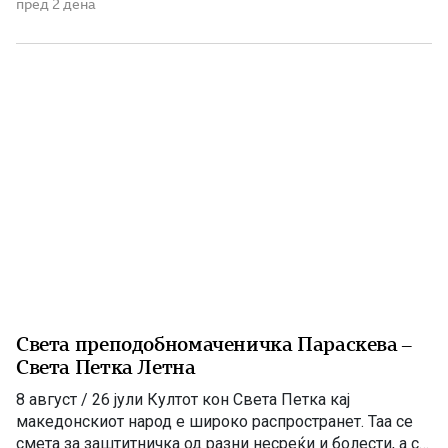
девици да живее во храмот. Таа се откажала од
пред 2 дена
родителите и му се посветила на Бога. Татко ù Јоаким
починал на 80 години. Ана останала сама и се […]
Света преподобномаченичка Параскева –
Света Петка Летна
8 август / 26 јули Култот кон Света Петка кај
македонскиот народ е широко распространет. Таа се
смета за заштитничка од разни несреќи и болести, а со