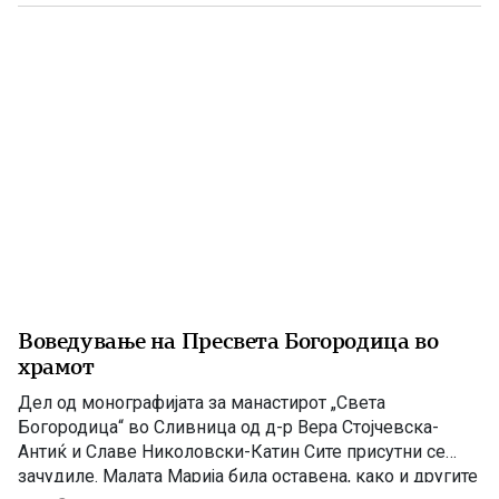
држави, а Вардарскиот дел потпаднал под власта на
Кралството Србија. Само две години подоцна, во […]
Воведување на Пресвета Богородица во
храмот
Дел од монографијата за манастирот „Света
Богородица“ во Сливница од д-р Вера Стојчевска-
Антиќ и Славе Николовски-Катин Сите присутни се
зачудиле. Малата Марија била оставена, како и другите