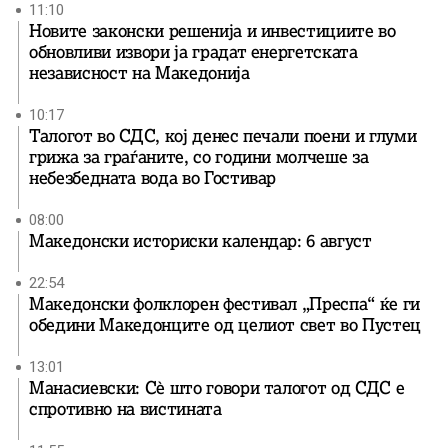
11:10
Новите законски решенија и инвестициите во
обновливи извори ја градат енергетската
независност на Македонија
10:17
Талогот во СДС, кој денес печали поени и глуми
грижа за граѓаните, со години молчеше за
небезбедната вода во Гостивар
08:00
Македонски историски календар: 6 август
22:54
Македонски фолклорен фестивал „Преспа“ ќе ги
обедини Македонците од целиот свет во Пустец
13:01
Манасиевски: Сè што говори талогот од СДС е
спротивно на вистината