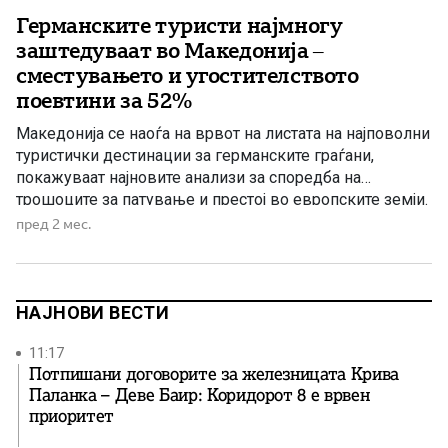
Германските туристи најмногу
заштедуваат во Македонија –
сместувањето и угостителството
поевтини за 52%
Македонија се наоѓа на врвот на листата на најповолни
туристички дестинации за германските граѓани,
покажуваат најновите анализи за споредба на
трошоците за патување и престој во европските земји.
Според податоците, германските туристи токму во
пред 2 мес.
Македонија можат да остварат најголема заштеда,
бидејќи цените за сместување, ресторани, кафулиња и
други угостителски услуги се во просек за 52 […]
НАЈНОВИ ВЕСТИ
11:17
Потпишани договорите за железницата Крива
Паланка – Деве Баир: Коридорот 8 е врвен
приоритет