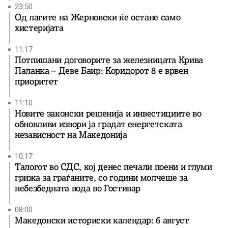
23:50
Од лагите на Жерновски ќе остане само
хистеријата
11:17
Потпишани договорите за железницата Крива
Паланка – Деве Баир: Коридорот 8 е врвен
приоритет
11:10
Новите законски решенија и инвестициите во
обновливи извори ја градат енергетската
независност на Македонија
10:17
Талогот во СДС, кој денес печали поени и глуми
грижа за граѓаните, со години молчеше за
небезбедната вода во Гостивар
08:00
Македонски историски календар: 6 август