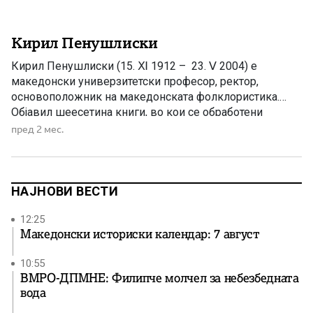
Кирил Пенушлиски
Кирил Пенушлиски (15. Ⅺ 1912 – 23. Ⅴ 2004) е
македонски универзитетски професор, ректор,
основоположник на македонската фолклористика.
Објавил шеесетина книги, во кои се обработени
најважните прашања од македонскиот фолклор.
пред 2 мес.
Заслужен е за објавените собрани дела на Марко К.
Цепенков, и Стефан И. Верковиќ. Кирил Пенушлиски е
роден во Солун на 15 ноември 1912 година. Завршил
основно образование во родниот […]
НАЈНОВИ ВЕСТИ
12:25
Македонски историски календар: 7 август
10:55
ВМРО-ДПМНЕ: Филипче молчел за небезбедната
вода