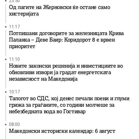
23:50
Од лагите на Жерновски ќе остане само
хистеријата
11:17
Потпишани договорите за железницата Крива
Паланка – Деве Баир: Коридорот 8 е врвен
приоритет
11:10
Новите законски решенија и инвестициите во
обновливи извори ја градат енергетската
независност на Македонија
10:17
Талогот во СДС, кој денес печали поени и глуми
грижа за граѓаните, со години молчеше за
небезбедната вода во Гостивар
08:00
Македонски историски календар: 6 август