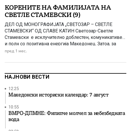
КОРЕНИТЕ НА ФАМИЛИЈАТА НА
СВЕТЛЕ СТАМЕВСКИ (9)
ДЕЛ ОД МОНОГРАФИЈАТА „СВЕТОЗАР – СВЕТЛЕ
СТАМЕВСКИ“ ОД СЛАВЕ КАТИН Светозар-Светле
Стамевски е исклучително доблестен, комуникативен
и полн со позитивна енергија Македонец, Затоа, за
подобро да го портретираме неговиот лик и воопшто
пред 1 мес.
неговиот животек ќе се вратиме многу децении
наназад Инаку, бабата Менка која била најмала,
немала брат, а сите сестри и биле омажени, па
дечињата и немале каде да […]
НАЈНОВИ ВЕСТИ
12:25
Македонски историски календар: 7 август
10:55
ВМРО-ДПМНЕ: Филипче молчел за небезбедната
вода