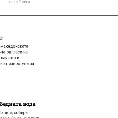
пред 2 дена
т
о македонската
ите одгласи на
науката и
чат известува за
та јавност ги
лку дена претходно
бедната вода
ѓаните, собира