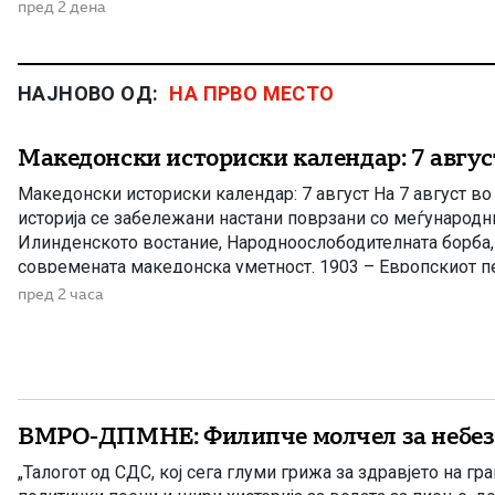
пред 2 дена
НАЈНОВО ОД:
НА ПРВО МЕСТО
Македонски историски календар: 7 авгус
Македонски историски календар: 7 август На 7 август в
историја се забележани настани поврзани со меѓународн
Илинденското востание, Народноослободителната борба, 
современата македонска уметност. 1903 – Европскиот пе
Илинденското востание На 7 август 1903 година европска
пред 2 часа
добила првите поопширни вести за востанието што неко
избувнало […]
ВМРО-ДПМНЕ: Филипче молчел за небез
„Талогот од СДС, кој сега глуми грижа за здравјето на гра