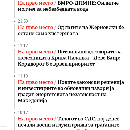
На прво место
ВМРО-ДПМНЕ: Филипче
молчел за небезбедната вода
23:50
На прво место
Од лагите на Жерновски ќе
остане само хистеријата
11:17
На прво место
Потпишани договорите за
железницата Крива Паланка – Деве Баир:
Коридорот 8 е врвен приоритет
11:10
На прво место
Новите законски решенија
и инвестициите во обновливи извори ја
градат енергетската независност на
Македонија
10:17
На прво место
Талогот во СДС, кој денес
печали поени и глуми грижа за граѓаните,