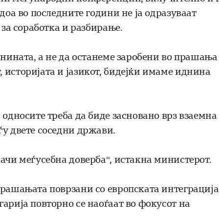
доа во последните години не ја одразуваат
 за соработка и разбирање.
днината, а не да останеме заробени во прашања
 историјата и јазикот, бидејќи имаме иднина
 односите треба да биде засновано врз взаемна
ѓу двете соседни држави.
начи меѓусебна доверба“, истакна министерот.
прашањата поврзани со европската интеграција
арија повторно се наоѓаат во фокусот на