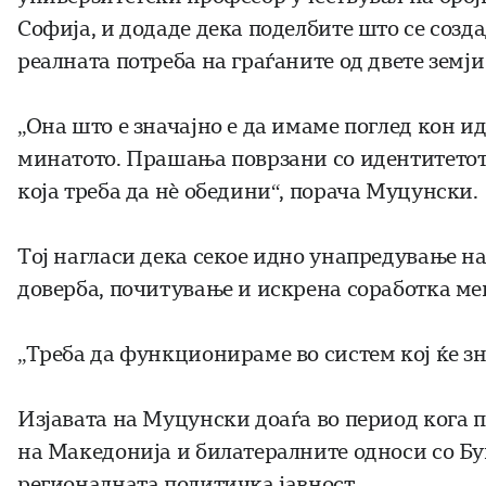
Софија, и додаде дека поделбите што се созда
реалната потреба на граѓаните од двете земји
„Она што е значајно е да имаме поглед кон и
минатото. Прашања поврзани со идентитетот,
која треба да нѐ обедини“, порача Муцунски.
Тој нагласи дека секое идно унапредување на
доверба, почитување и искрена соработка ме
„Треба да функционираме во систем кој ќе з
Изјавата на Муцунски доаѓа во период кога 
на Македонија и билатералните односи со Буг
регионалната политичка јавност.