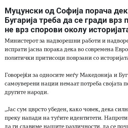
Муцунски од Софија порача дек
Бугарија треба да се гради врз 
не врз спорови околу историјата
Министерот за надворешни работи и надвор
испрати јасна порака дека во современа Евро
политички притисоци поврзани со историјата
Говорејќи за односите меѓу Македонија и Бу
самоуверени нации немаат потреба својата п
другите народи.
„Јас сум цврсто убеден, како човек, дека сил
преку напади на туѓите идентитети. Напротив
да ги славиме нашите различности, да се поч