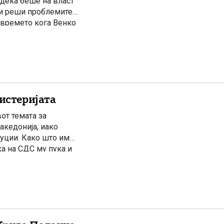
одека беше на власт
ги реши проблемите.
 времето кога Венко
хистеријата
от темата за
акедонија, иако
уции. Како што им
ка на СДС му пука и
да го […]