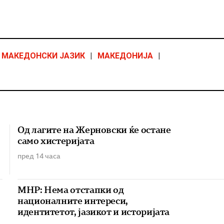
МАКЕДОНСКИ ЈАЗИК
|
МАКЕДОНИЈА
|
Од лагите на Жерновски ќе остане
само хистеријата
пред 14 часа
МНР: Нема отстапки од
националните интереси,
идентитетот, јазикот и историјата