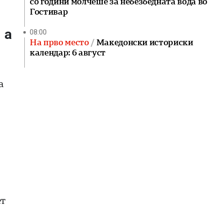
со години молчеше за небезбедната вода во
Гостивар
 а
08:00
На прво место
Македонски историски
календар: 6 август
а
ет