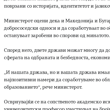
поврзани со историјата, идентитетот и јазик
Министерот оцени дека и Македонија и Бугар
добрососедски односи и да соработуваат во о
остануваат заробени во спорови од минатото.
Според него, двете држави можат многу да д
сферата на одбраната и безбедноста, економи
„И нашата држава, но и вашата држава имаат
најпозитивни намери да соработуваме во обла
образованието“, рече министерот.
Осврнувајќи се на сопственото академско ис
универзитетски професор учествувал на бро