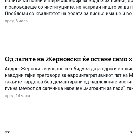
политички поени и шири хистерија за водата за пиење, д
и раководеше со институциите, не направи ништо за да 
Проблеми со квалитетот на водата за пиење имаше и во
Филипче беше министер за здравство, […]
пред 3 часа
Од лагите на Жерновски ќе остане само 
Андреј Жерновски упорно се обидува да ја одржи во жив
наводни тајни преговори за евроинтегративниот пат на М
таквите тврдења беа демантирани од надлежните инстит
пукна меурот од сапуница наречен „мигранти за пари“, та
најновата конструкција – дека власта тајно се подготвува 
пред 14 часа