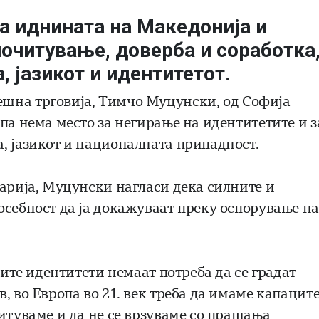
а иднината на Македонија и
почитување, доверба и соработка,
, јазикот и идентитетот.
ешна трговија,
Тимчо Муцунски
, од Софија
па нема место за негирање на идентитетите и з
, јазикот и националната припадност.
гарија, Муцунски нагласи дека силните и
осебност да ја докажуваат преку оспорување на
ните идентитети немаат потреба да се градат
, во Европа во 21. век треба да имаме капацит
итуваме и да не се врзуваме со прашања