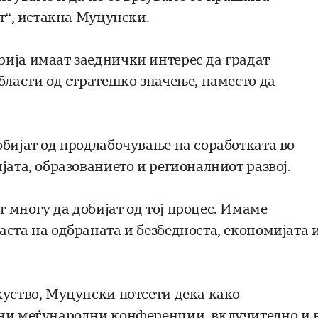
от“, истакна Муцунски.
ија имаат заеднички интерес да градат
бласти од стратешко значење, наместо да
обијат од продлабочување на соработката во
јата, образованието и регионалниот развој.
 многу да добијат од тој процес. Имаме
ста на одбраната и безбедноста, економијата 
куство, Муцунски потсети дека како
јни меѓународни конференции, вклучително и 