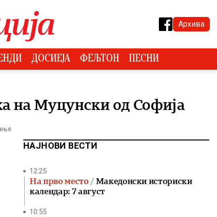
Архива
ЕНДИ
ДОСИЕЈА
ФЕЉТОН
ПЕСНИ
ка на Муцунски од Софија
тање
НАЈНОВИ ВЕСТИ
12:25
На прво место
Македонски историски
календар: 7 август
10:55