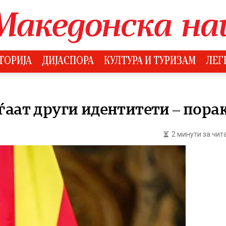
ТОРИЈА
ДИЈАСПОРА
КУЛТУРА И ТУРИЗАМ
ЛЕГ
ѓаат други идентитети – пора
2 минути за чи