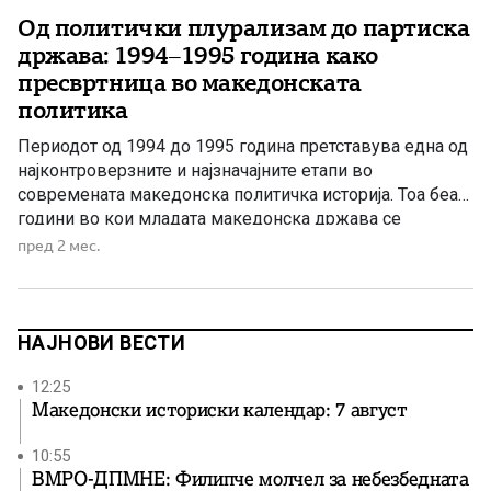
Од политички плурализам до партиска
држава: 1994–1995 година како
пресвртница во македонската
политика
Периодот од 1994 до 1995 година претставува една од
најконтроверзните и најзначајните етапи во
современата македонска политичка историја. Тоа беа
години во кои младата македонска држава се
соочуваше со сериозни внатрешни и надворешни
пред 2 мес.
предизвици, а одлуките донесени во тој период
оставија трајни последици врз политичкиот систем,
економскиот развој и националната политика. 1994
година – изборен […]
НАЈНОВИ ВЕСТИ
12:25
Македонски историски календар: 7 август
10:55
ВМРО-ДПМНЕ: Филипче молчел за небезбедната