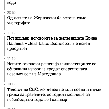
вода
23:50
Од лагите на Жерновски ќе остане само
хистеријата
11:17
Потпишани договорите за железницата Крива
Паланка – Деве Баир: Коридорот 8 е врвен
приоритет
11:10
Новите законски решенија и инвестициите во
обновливи извори ја градат енергетската
независност на Македонија
10:17
Талогот во СДС, кој денес печали поени и глуми
грижа за граѓаните, со години молчеше за
небезбедната вода во Гостивар