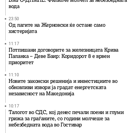
ВМРО-ДПМНЕ: Филипче молчел за небезбедната
вода
23:50
Од лагите на Жерновски ќе остане само
хистеријата
11:17
Потпишани договорите за железницата Крива
Паланка – Деве Баир: Коридорот 8 е врвен
приоритет
11:10
Новите законски решенија и инвестициите во
обновливи извори ја градат енергетската
независност на Македонија
10:17
Талогот во СДС, кој денес печали поени и глуми
грижа за граѓаните, со години молчеше за
небезбедната вода во Гостивар