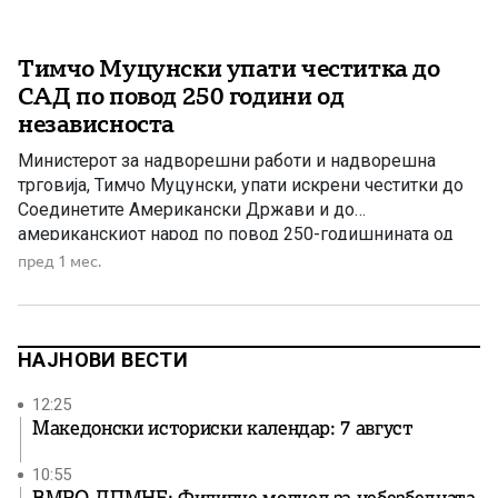
Тимчо Муцунски упати честитка до
САД по повод 250 години од
независноста
Министерот за надворешни работи и надворешна
трговија, Тимчо Муцунски, упати искрени честитки до
Соединетите Американски Држави и до
американскиот народ по повод 250-годишнината од
независноста. Тој истакна дека пријателството,
пред 1 мес.
стратешкото партнерство и сојузништвото меѓу
Република Македонија и Соединетите Американски
Држави продолжуваат да се зацврстуваат врз основа
на споделени вредности, меѓусебна доверба и
НАЈНОВИ ВЕСТИ
заедничка посветеност кон […]
12:25
Македонски историски календар: 7 август
10:55