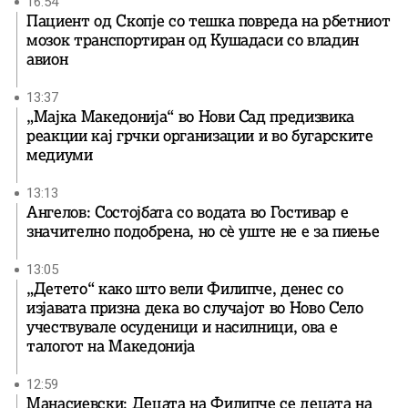
16:54
Пациент од Скопје со тешка повреда на рбетниот
мозок транспортиран од Кушадаси со владин
авион
13:37
„Мајка Македонија“ во Нови Сад предизвика
реакции кај грчки организации и во бугарските
медиуми
13:13
Ангелов: Состојбата со водата во Гостивар е
значително подобрена, но сè уште не е за пиење
13:05
„Детето“ како што вели Филипче, денес со
изјавата призна дека во случајот во Ново Село
учествувале осуденици и насилници, ова е
талогот на Македонија
12:59
Манасиевски: Децата на Филипче се децата на