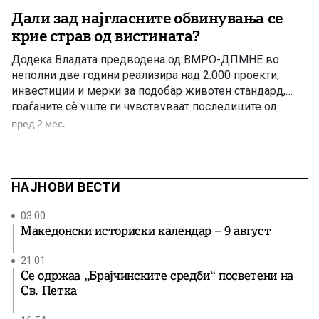
Дали зад најгласните обвинувања се
крие страв од вистината?
Додека Владата предводена од ВМРО-ДПМНЕ во
неполни две години реализира над 2.000 проекти,
инвестиции и мерки за подобар животен стандард,
граѓаните сѐ уште ги чувствуваат последиците од
седумгодишното владеење на СДС и ДУИ – период
пред 2 мес.
што наместо по реформи, многумина ќе го паметат по
скандали, афери, сомнителни тендери, злоупотреби и
разочарувања. Со доаѓањето на Владата […]
НАЈНОВИ ВЕСТИ
03:00
Македонски историски календар – 9 август
21:01
Се одржаа „Брајчинските средби“ посветени на
Св. Петка