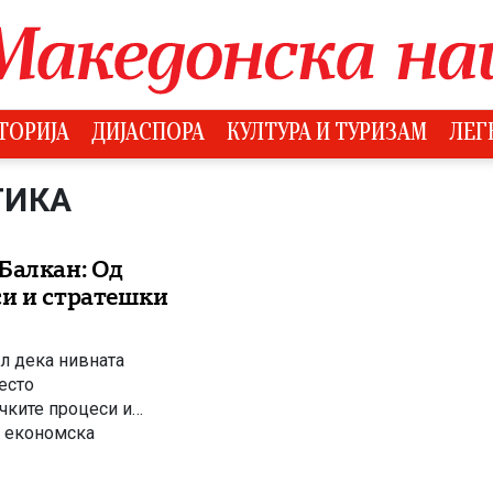
ТОРИЈА
ДИЈАСПОРА
КУЛТУРА И ТУРИЗАМ
ЛЕГ
ТИКА
Балкан: Од
си и стратешки
л дека нивната
есто
чките процеси и
н економска
 Во извештајот на
Извештај за […]