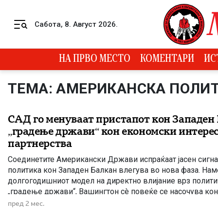
Skip to content
Сабота, 8. Август 2026.
Menu
НА ПРВО МЕСТО
КОМЕНТАРИ
ИС
ТЕМА: АМЕРИКАНСКА ПОЛИ
САД го менуваат пристапот кон Западен 
„градење држави“ кон економски интере
партнерства
Соединетите Американски Држави испраќаат јасен сигна
политика кон Западен Балкан влегува во нова фаза. Нам
долгогодишниот модел на директно влијание врз полити
„градење држави“, Вашингтон сè повеќе се насочува ко
соработка, стратешки интереси и стабилност во регионот.
пред 2 мес.
Стејт департментот до Конгресот на САД, насловен како „