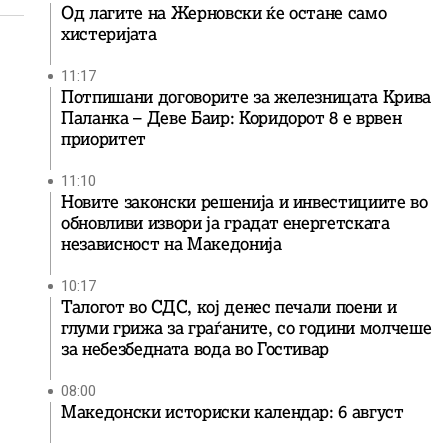
Од лагите на Жерновски ќе остане само
хистеријата
11:17
Потпишани договорите за железницата Крива
Паланка – Деве Баир: Коридорот 8 е врвен
приоритет
11:10
Новите законски решенија и инвестициите во
обновливи извори ја градат енергетската
независност на Македонија
10:17
Талогот во СДС, кој денес печали поени и
глуми грижа за граѓаните, со години молчеше
за небезбедната вода во Гостивар
08:00
Македонски историски календар: 6 август