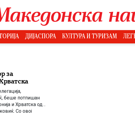
ТОРИЈА
ДИЈАСПОРА
КУЛТУРА И ТУРИЗАМ
ЛЕГ
р за
 Хрватска
легација,
ќ, беше потпишан
нија и Хрватска од
ковиќ. Со овој
на порака за
 […]