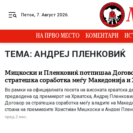
Skip to content
Петок, 7. Август 2026.
Menu
НА ПРВО МЕСТО
КОМЕНТАРИ
ИС
ТЕМА: АНДРЕЈ ПЛЕНКОВИЌ
Мицкоски и Пленковиќ потпишаа Догово
стратешка соработка меѓу Македонија и
Во рамки на официјалната посета на високата хрватска де
предводена од премиерот на Хрватска, Андреј Пленкови
Договор за стратешка соработка меѓу владите на Македо
страна на премиерите Христијан Мицкоски и Андреј Плен
стратешки договор, Македонија и Хрватска испраќаат јас
пред 2 мес.
зајакнување на меѓусебната соработка во повеќе области