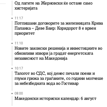
Од лагите на Жерновски ќе остане само
хистеријата
11:17
Потпишани договорите за железницата Крива
Паланка – Деве Баир: Коридорот 8 е врвен
приоритет
11:10
Новите законски решенија и инвестициите во
обновливи извори ја градат енергетската
независност на Македонија
10:17
Талогот во СДС, кој денес печали поени и
глуми грижа за граѓаните, со години молчеше
за небезбедната вода во Гостивар
08:00
Македонски историски календар: 6 август