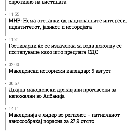
спротивно на вистината
11:55
МНР: Нема отстапки од националните интереси,
идентитетот, јазикот и историјата
11:31
Гостиварци ќе се изначекаа за вода доколку се
постапуваше како што предлага СДС
02:00
Македонски историски календар: 5 август
00:57
Двајца македонски државјани прогласени за
непожелни во Албанија
14:11
Македонија е лидер во регионот – патничкиот
авиосообраќај порасна за 27,9 отсто