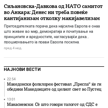
Сиљановска-Давкова од НАТО самитот
во Анкара: Денес ни треба повеќе
кантијанизам отколку макијавелизам
Претседателката порача дека најсилна Европа е онаа
што живее во мир, демократија и почитување на
принципите и вредностите, нагласувајќи дека
проширувањето ја прави Европа посилна.
Претседателката Гордана Сиљановска-Давкова,
пред 4 нед.
обраќајќи се на НАТО самитот во Анкара, испрати
порака за поголема посветеност на мирот,
демократијата и владеењето на принципите,
оценувајќи дека современиот свет има потреба од
НАЈНОВИ ВЕСТИ
повеќе […]
22:54
Македонски фолклорен фестивал „Преспа“ ќе ги
обедини Македонците од целиот свет во Пустец
13:01
Манасиевски: Сè што говори талогот од СДС е