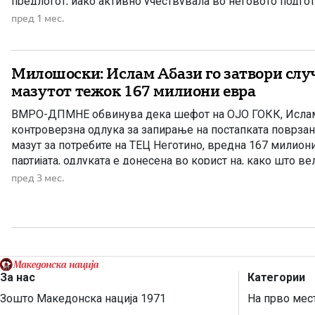
предлогот, иако активно учествувала во неговото подго
од нејзините предлози биле вградени во текстот. Темата 
пред 1 мес.
Изборниот законик […]
Милошоски: Ислам Абази го затвори случ
мазутот тежок 167 милиони евра
ВМРО-ДПМНЕ обвинува дека шефот на ОЈО ГОКК, Ислам
контроверзна одлука за запирање на постапката поврзан
мазут за потребите на ТЕЦ Неготино, вредна 167 милион
партијата, одлуката е донесена во корист на, како што вел
СДС и ДУИ“, а пратеникот Антонијо Милошоски посочи де
пред 3 мес.
[…]
За нас
Категории
Зошто Македонска нација 1971
На прво мес