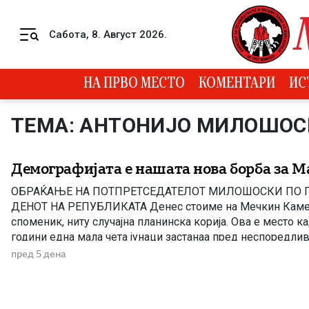
Skip to content
Сабота, 8. Август 2026.
Menu
НА ПРВО МЕСТО
КОМЕНТАРИ
ИС
ТЕМА: АНТОНИЈО МИЛОШОС
Демографијата е нашата нова борба за М
ОБРАЌАЊЕ НА ПОТПРЕТСЕДАТЕЛОТ МИЛОШОСКИ ПО П
ДЕНОТ НА РЕПУБЛИКАТА Денес стоиме на Мечкин Камен
споменик, ниту случајна планинска корија. Ова е место к
години една мала чета јунаци застанаа пред неспоредли
непријател — и не отстапија! Питу Гули и неговите соборци
пред 5 дена