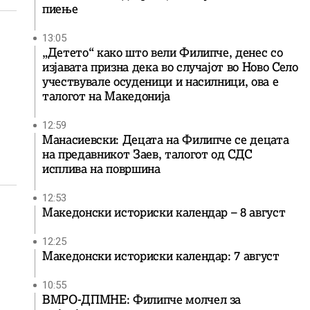
пиење
13:05
„Детето“ како што вели Филипче, денес со
изјавата призна дека во случајот во Ново Село
учествувале осуденици и насилници, ова е
талогот на Македонија
12:59
Манасиевски: Децата на Филипче се децата
на предавникот Заев, талогот од СДС
исплива на површина
12:53
Македонски историски календар – 8 август
12:25
Македонски историски календар: 7 август
10:55
ВМРО-ДПМНЕ: Филипче молчел за