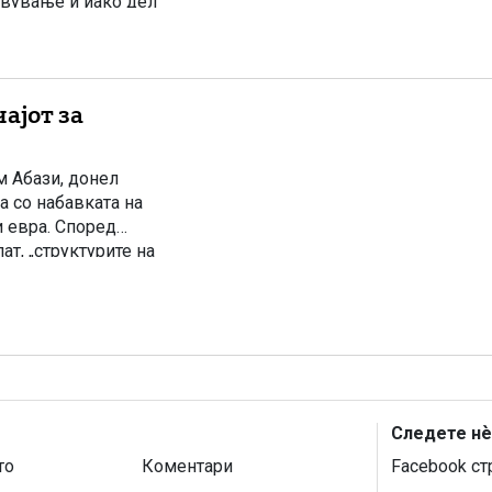
твување и иако дел
за измени на
ајот за
 Абази, донел
а со набавката на
и евра. Според
ат, „структурите на
ка случајот не смее
Следете нѐ
то
Коментари
Facebook ст