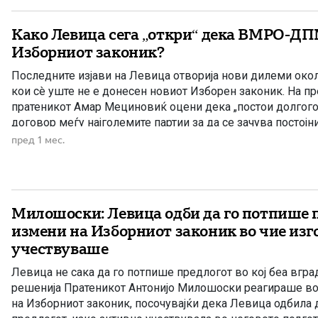
Како Левица сега „откри“ дека ВМРО-ДП
Изборниот законик?
Последните изјави на Левица отворија нови дилеми око
кои сè уште не е донесен новиот Изборен законик. На п
пратеникот Амар Мециновиќ оцени дека „постои долгог
договор меѓу најголемите партии за да се зачува постојн
притоа тврдејќи дека и ВМРО-ДПМНЕ го кочи процесот.
пред 1 мес.
објаснувањето на пратеникот Антонијо Милошоски, првич
Милошоски: Левица одби да го потпише п
измени на Изборниот законик во чие из
учествуваше
Левица не сака да го потпише предлогот во кој беа вгра
решенија Пратеникот Антонијо Милошоски реагираше во
на Изборниот законик, посочувајќи дека Левица одбила 