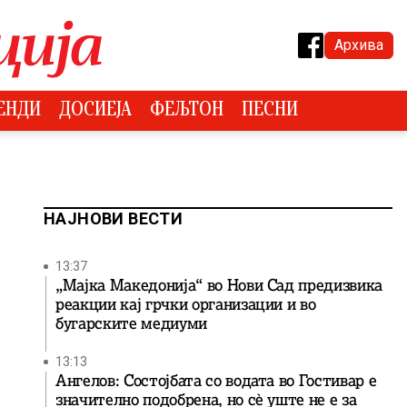
Архива
ЕНДИ
ДОСИЕЈА
ФЕЉТОН
ПЕСНИ
НАЈНОВИ ВЕСТИ
13:37
„Мајка Македонија“ во Нови Сад предизвика
реакции кај грчки организации и во
бугарските медиуми
13:13
Ангелов: Состојбата со водата во Гостивар е
значително подобрена, но сè уште не е за