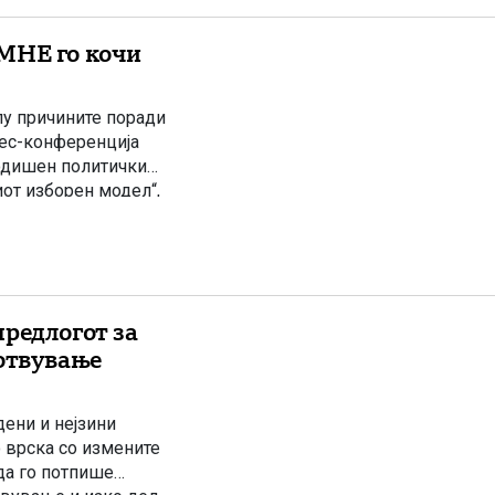
МНЕ го кочи
лу причините поради
рес-конференција
одишен политички
иот изборен модел“,
 Според
ниот […]
редлогот за
готвување
дени и нејзини
 врска со измените
да го потпише