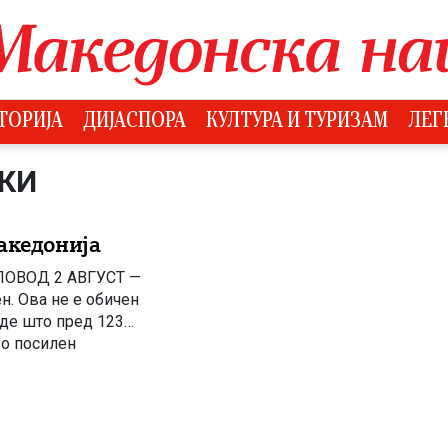
ТОРИЈА
ДИЈАСПОРА
КУЛТУРА И ТУРИЗАМ
ЛЕГ
КИ
акедонија
ОВОД 2 АВГУСТ —
. Ова не е обичен
аде што пред 123
во посилен
 знаеле сè за […]