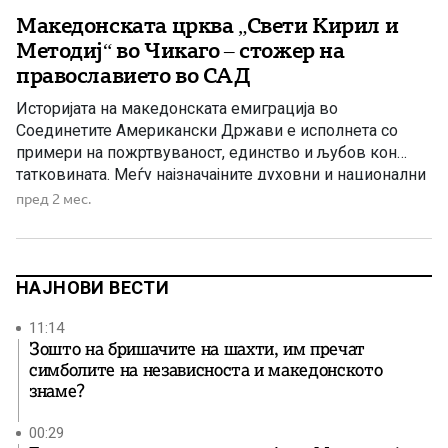
Македонската црква „Свети Кирил и
Методиј“ во Чикаго – стожер на
православието во САД
Историјата на македонската емиграција во
Соединетите Американски Држави е исполнета со
примери на пожртвуваност, единство и љубов кон
татковината. Меѓу најзначајните духовни и национални
симболи на Македонците во Америка се
пред 2 мес.
македонските православни храмови, кои со децении
претставуваат места каде што се чуваат верата,
јазикот, културата и традициите на македонскиот
народ. Еден од најпознатите такви храмови […]
НАЈНОВИ ВЕСТИ
11:14
Зошто на бришачите на шахти, им пречат
симболите на независноста и македонското
знаме?
00:29