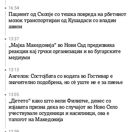
16:54
Пациент од Скопје со тешка повреда на рбетниот
мозок транспортиран од Кушадаси со владин
авион
13:37
„Мајка Македонија“ во Нови Сад предизвика
реакции кај грчки организации и во бугарските
медиуми
13:13
Ангелов: Состојбата со водата во Гостивар е
значително подобрена, но сè уште не е за пиење
13:05
„Детето“ како што вели Филипче, денес со
изјавата призна дека во случајот во Ново Село
учествувале осуденици и насилници, ова е
талогот на Македонија
12:59