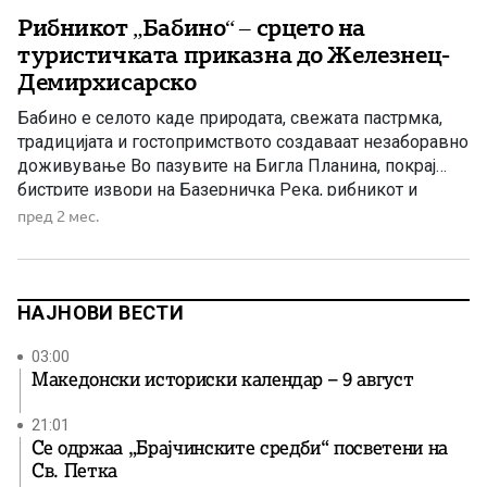
Рибникот „Бабино“ – срцето на
туристичката приказна до Железнец-
Демирхисарско
Бабино е селото каде природата, свежата пастрмка,
традицијата и гостопримството создаваат незаборавно
доживување Во пазувите на Бигла Планина, покрај
бистрите извори на Базерничка Река, рибникот и
ресторанот „Бабино“ се вистински туристички бисер на
пред 2 мес.
Демирхисарско – место каде посетителите уживаат во
свежа пастрмка, македонски специјалитети,
недопрена природа и гостопримство што долго се
памети. Постојат места кои […]
НАЈНОВИ ВЕСТИ
03:00
Македонски историски календар – 9 август
21:01
Се одржаа „Брајчинските средби“ посветени на
Св. Петка