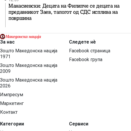
Манасиевски: Децата на Филипче се децата на
предавникот Заев, талогот од СДС исплива на
површина
За нас
Следете нѐ
Зошто Македонска нација
Facebook страница
1971
Facebook група
Зошто Македонска нација
2009
Зошто Македонска нација
2026
Импресум
Маркетинг
Контакт
Категории
Сервиси