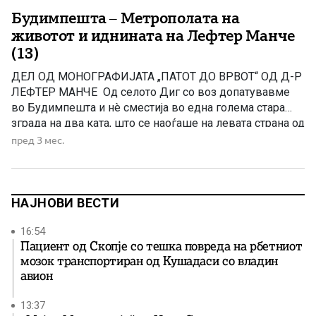
Будимпешта – Метрополата на
животот и иднината на Лефтер Манче
(13)
ДЕЛ ОД МОНОГРАФИЈАТА „ПАТОТ ДО ВРВОТ“ OД Д-Р
ЛЕФТЕР МАНЧЕ Од селото Диг со воз допатувавме
во Будимпешта и нè сместија во една голема стара
зграда на два ката, што се наоѓаше на левата страна од
реката Дунав. Тука бевме сместени над двeсте деца,
пред 3 мес.
собрани и донесени од разни села од Егејска
Македонија. Во големите […]
НАЈНОВИ ВЕСТИ
16:54
Пациент од Скопје со тешка повреда на рбетниот
мозок транспортиран од Кушадаси со владин
авион
13:37