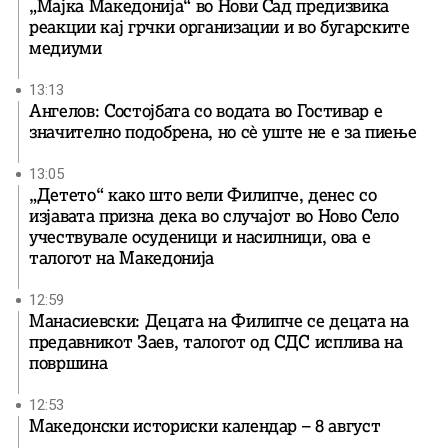
„Мајка Македонија“ во Нови Сад предизвика
реакции кај грчки организации и во бугарските
медиуми
13:13
Ангелов: Состојбата со водата во Гостивар е
значително подобрена, но сè уште не е за пиење
13:05
„Детето“ како што вели Филипче, денес со
изјавата призна дека во случајот во Ново Село
учествувале осуденици и насилници, ова е
талогот на Македонија
12:59
Манасиевски: Децата на Филипче се децата на
предавникот Заев, талогот од СДС исплива на
површина
12:53
Македонски историски календар – 8 август