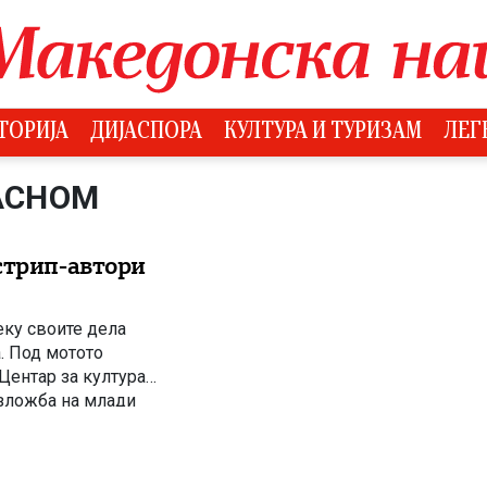
ТОРИЈА
ДИЈАСПОРА
КУЛТУРА И ТУРИЗАМ
ЛЕГ
 АСНОМ
стрип-автори
еку своите дела
а. Под мотото
Центар за култура
изложба на млади
 кој привлече бројни