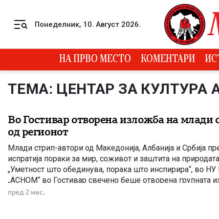
Skip to content
Понеделник, 10. Август 2026.
Menu
НА ПРВО МЕСТО
КОМЕНТАРИ
ИС
ТЕМА: ЦЕНТАР ЗА КУЛТУРА
Во Гостивар отворена изложба на млади 
од регионот
Млади стрип-автори од Македонија, Албанија и Србија пр
испратија пораки за мир, соживот и заштита на природат
„Уметност што обединува, порака што инспирира“, во НУ 
„АСНОМ“ во Гостивар свечено беше отворена групната 
стрип-автори од Македонија, Албанија и Србија. Настанот,
пред 2 мес.
љубители на уметноста, […]