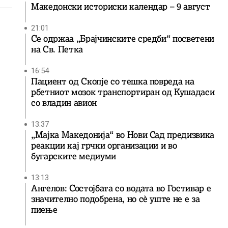
Македонски историски календар – 9 август
21:01
Се одржаа „Брајчинските средби“ посветени
на Св. Петка
16:54
Пациент од Скопје со тешка повреда на
рбетниот мозок транспортиран од Кушадаси
со владин авион
13:37
„Мајка Македонија“ во Нови Сад предизвика
реакции кај грчки организации и во
бугарските медиуми
13:13
Ангелов: Состојбата со водата во Гостивар е
значително подобрена, но сè уште не е за
пиење