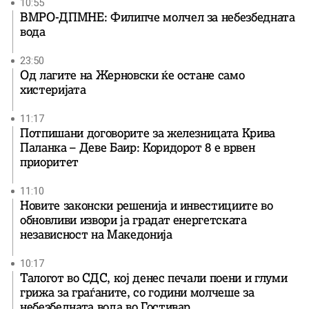
10:55
ВМРО-ДПМНЕ: Филипче молчел за небезбедната
вода
23:50
Од лагите на Жерновски ќе остане само
хистеријата
11:17
Потпишани договорите за железницата Крива
Паланка – Деве Баир: Коридорот 8 е врвен
приоритет
11:10
Новите законски решенија и инвестициите во
обновливи извори ја градат енергетската
независност на Македонија
10:17
Талогот во СДС, кој денес печали поени и глуми
грижа за граѓаните, со години молчеше за
небезбедната вода во Гостивар