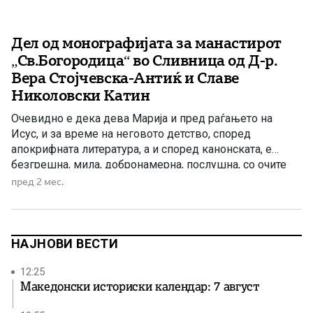
Дел од монографијата за манастирот
„Св.Богородица“ во Сливница од Д-р.
Вера Стојчевска-Антиќ и Славе
Николовски Катин
Очевидно е дека дева Марија и пред раѓањето на
Исус, и за време на неговото детство, според
апокрифната литература, а и според канонската, е
безгрешна, мила, добронамерна, послушна, со очите
насочени кон Бога, добра мајка, среќна и задоволна од
пред 2 мес.
подвизите и знаењата на синот, исполнета со милост
не само кон своите блиски, туку и кон […]
НАЈНОВИ ВЕСТИ
12:25
Македонски историски календар: 7 август