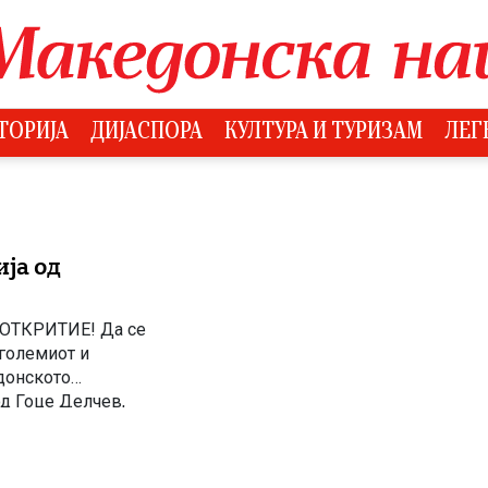
ТОРИЈА
ДИЈАСПОРА
КУЛТУРА И ТУРИЗАМ
ЛЕГ
ија од
ОТКРИТИЕ! Да се
јголемиот и
донското
д Гоце Делчев,
а македонската
истражување се