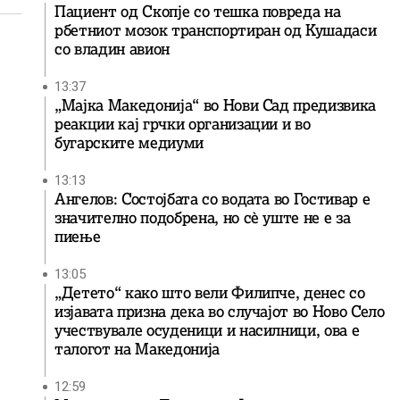
Пациент од Скопје со тешка повреда на
рбетниот мозок транспортиран од Кушадаси
со владин авион
13:37
„Мајка Македонија“ во Нови Сад предизвика
реакции кај грчки организации и во
бугарските медиуми
13:13
Ангелов: Состојбата со водата во Гостивар е
значително подобрена, но сè уште не е за
пиење
13:05
„Детето“ како што вели Филипче, денес со
изјавата призна дека во случајот во Ново Село
учествувале осуденици и насилници, ова е
талогот на Македонија
12:59