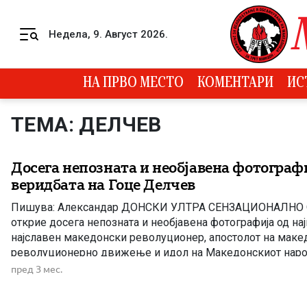
Skip to content
Недела, 9. Август 2026.
Menu
НА ПРВО МЕСТО
КОМЕНТАРИ
ИС
ТЕМА: ДЕЛЧЕВ
Досега непозната и необјавена фотограф
веридбата на Гоце Делчев
Пишува: Александар ДОНСКИ УЛТРА СЕНЗАЦИОНАЛНО 
открие досега непозната и необјавена фотографија од на
најславен македонски револуционер, апостолот на маке
револуционерно движење и идол на Македонскиот наро
несомнено е едно од најголемите историски откритија н
пред 3 мес.
историска наука во поново време. Покровители на ова 
Васкресија (84 г.) и […]