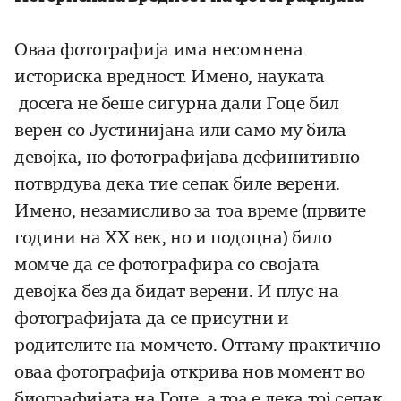
Оваа фотографија има несомнена
историска вредност. Имено, науката
досега не беше сигурна дали Гоце бил
верен со Јустинијана или само му била
девојка, но фотографијава дефинитивно
потврдува дека тие сепак биле верени.
Имено, незамисливо за тоа време (првите
години на ХХ век, но и подоцна) било
момче да се фотографира со својата
девојка без да бидат верени. И плус на
фотографијата да се присутни и
родителите на момчето. Оттаму практично
оваа фотографија открива нов момент во
биографијата на Гоце, а тоа е дека тој сепак