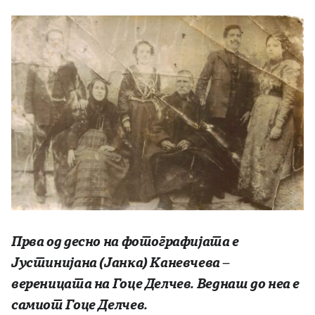
Прва од десно на фотографијата е
Јустинијана (Јанка) Каневчева –
вереницата на Гоце Делчев. Веднаш до неа е
самиот Гоце Делчев.