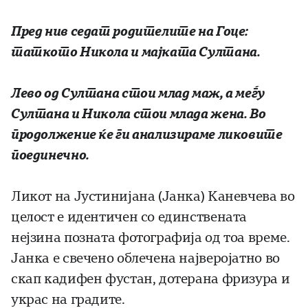
Пред нив седат родителите на Гоце:
таткото Никола и мајката Султана.
Лево од Султана стои млад маж, а меѓу
Султана и Никола стои млада жена. Во
продолжение ќе ги анализираме ликовите
поединечно.
Ликот на Јустинијана (Јанка) Каневчева во
целост е идентичен со единствената
нејзина позната фотографија од тоа време.
Јанка е свечено облечена најверојатно во
скап кадифен фустан, дотерана фризура и
украс на градите.