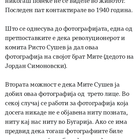
никогаш повеќе не се виделе во животот.
Последен пат контактирале во 1940 година.
Што се однесува до фотографијата, една од
претпоставките е дека револуционерот и
комита Ристо Сушев ја дал оваа
фотографија на својот брат Мите (дедото на
Јордан Симоновски).
Втората можност е дека Мите Сушев ја
добил оваа фотографија од трето лице. Во
секој случај се работи за фотографија која
досега никаде не е објавена ниту позната,
ниту кај нас ниту во Бугарија. Ако се има
предвид дека тогаш фотографиите биле