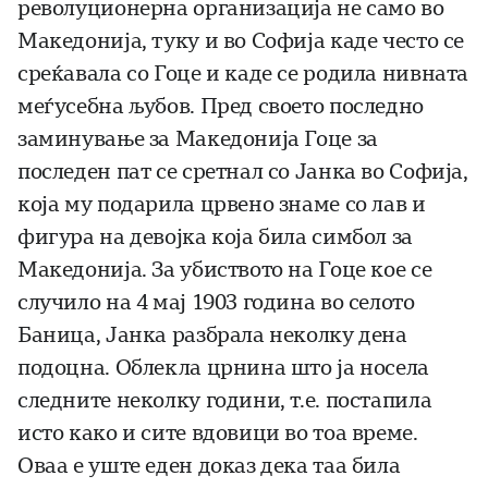
револуционерна организација не само во
Македонија, туку и во Софија каде често се
среќавала со Гоце и каде се родила нивната
меѓусебна љубов. Пред своето последно
заминување за Македонија Гоце за
последен пат се сретнал со Јанка во Софија,
која му подарила црвено знаме со лав и
фигура на девојка која била симбол за
Македонија. За убиството на Гоце кое се
случило на 4 мај 1903 година во селото
Баница, Јанка разбрала неколку дена
подоцна. Облекла црнина што ја носела
следните неколку години, т.е. постапила
исто како и сите вдовици во тоа време.
Оваа е уште еден доказ дека таа била