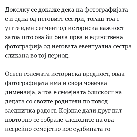
Доколку се докаже дека на фотографијата
е и една од неговите сестри, тогаш тоа е
уште еден сегмент од историска важност
затоа што ова би била прва и единствена
фотографија од неговата евентуална сестра
сликана во тој период.
Освен големата историска вредност, оваа
фотографијата има и своја човечка
димензија, а тоа е семејната блискост на
децата со своите родители по повод
заедничка радост. Којзнае дали друг пат
повторно се собрале членовите на ова
несреќно семејство кое судбината го