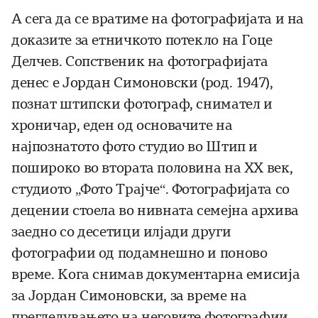
А сега да се вратиме на фотографијата и на
доказите за етничкото потекло на Гоце
Делчев. Сопственик на фотографијата
денес е Јордан Симоновски (род. 1947),
познат штипски фотограф, снимател и
хроничар, еден од основачите на
најпознатото фото студио во Штип и
пошироко во втората половина на XX век,
студиото „Фото Трајче“. Фотографијата со
децении стоела во нивната семејна архива
заедно со десетици илјади други
фотографии од подамнешно и поново
време. Кога снимав документарна емисија
за Јордан Симоновски, за време на
прегледувањето на неговите фотографии