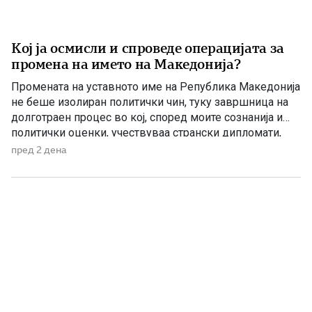
Кој ја осмисли и спроведе операцијата за
промена на името на Македонија?
Промената на уставното име на Република Македонија
не беше изолиран политички чин, туку завршница на
долготраен процес во кој, според моите сознанија и
политички оценки, учествуваа странски дипломати,
домашни политичари и регионални центри на влијание.
пред 2 дена
Сметам дека значајна улога во тој процес имаше
американскиот дипломат Филип Рикер, кој долги
години беше непосредно вклучен во американската
[…]