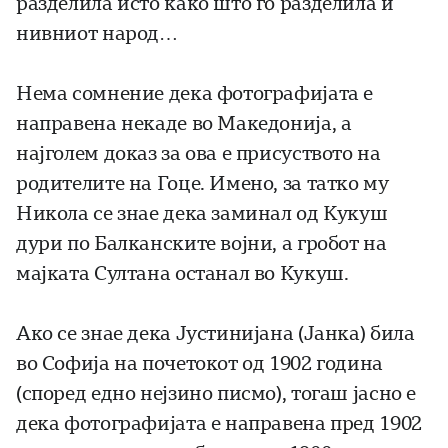
разделила исто како што го разделила и
нивниот народ…
Нема сомнение дека фотографијата е
направена некаде во Македонија, а
најголем доказ за ова е присуството на
родителите на Гоце. Имено, за татко му
Никола се знае дека заминал од Кукуш
дури по Балканските војни, а гробот на
мајката Султана останал во Кукуш.
Ако се знае дека Јустинијана (Јанка) била
во Софија на почетокот од 1902 година
(според едно нејзино писмо), тогаш јасно е
дека фотографијата е направена пред 1902