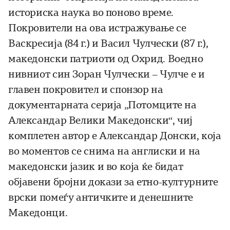
историска наука во поново време.
Покровители на ова истражување се
Васкресија (84 г.) и Васил Чулчески (87 г.),
македонски патриоти од Охрид. Воедно
нивниот син Зоран Чулчески – Чулче е и
главен покровител и спонзор на
документарната серија „Потомците на
Александар Велики Македонски“, чиј
комплетен автор е Александар Донски, која
во моментов се снима на англиски и на
македонски јазик и во која ќе бидат
објавени бројни докази за етно-културните
врски помеѓу античките и денешните
Македонци.