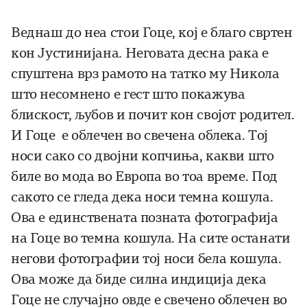
Веднаш до неа стои Гоце, кој е благо свртен
кон Јустинијана. Неговата десна рака е
спуштена врз рамото на татко му Никола
што несомнено е гест што покажува
блискост, љубов и почит кон својот родител.
И Гоце е облечен во свечена облека. Тој
носи сако со двојни копчиња, какви што
биле во мода во Европа во тоа време. Под
сакото се гледа дека носи темна кошула.
Ова е единствената позната фотографија
на Гоце во темна кошула. На сите останати
негови фотографии тој носи бела кошула.
Ова може да биде силна индиција дека
Гоце не случајно овде е свечено облечен во