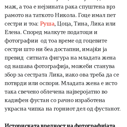
маж, а тоа е нејзината рака спуштена врз
рамото на таткото Никола. Гоце имал пет
сестри и тоа:
Руша
, Цоца, Тина, Лика или
Елена. Според малкуте податоци и
фотографии од тоа време од гоцевите
сестри што ни беа достапни, имајќи ја
превид ситната фигура на младата жена
од нашава фотографија, можеби станува
збор за сестрата Лика, иако ова треба да се
потврди или оспори. Младата жена е исто
така свечено облечена најверојатно во
кадифен фустан со рачно изработена
украсна чипка на горниот дел од фустанот.
Историската вредност на фотографијата