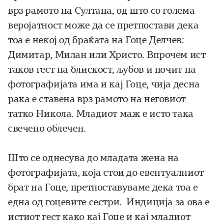
врз рамото на Султана, од што со голема
веројатност може да се претпостави дека
тоа е некој од браќата на Гоце Делчев:
Димитар, Милан или Христо. Впрочем ист
таков гест на блискост, љубов и почит на
фотографијата има и кај Гоце, чија десна
рака е ставена врз рамото на неговиот
татко Никола. Младиот маж е исто така
свечено облечен.
Што се однесува до младата жена на
фотографијата, која стои до евентуалниот
брат на Гоце, претпоставуваме дека тоа е
една од гоцевите сестри. Индиција за ова е
истиот гест како кај Гоце и кај младиот