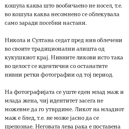
кошула каква што вообичаено не носел, т.е.
во кошула каква несомнено се облекувала
само заради посебни настани.
Никола и Султана седат пред нив облечени
во своите традиционални алишта од
кукушкиот крај. Нивните ликови исто така
во целост се идентични со останатите
нивни ретки фотографии од тој период.
На фотографијата се уште еден млад маж и
млада жена, чиј идентитет засега не
можевме да го утврдиме. Ликот на младиот
маж е блед, т.е. не може јасно да се
препознае. Неговата лева рака е поставена