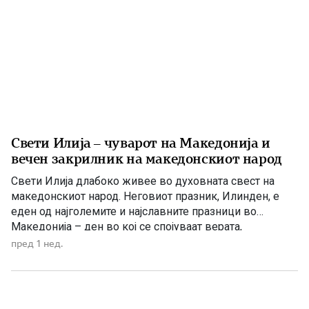
Свети Илија – чуварот на Македонија и
вечен закрилник на македонскиот народ
Свети Илија длабоко живее во духовната свест на
македонскиот народ. Неговиот празник, Илинден, е
еден од најголемите и најславните празници во
Македонија – ден во кој се спојуваат верата,
историјата, борбата за слобода и љубовта кон
пред 1 нед.
татковината. Македонците од памтивек го почитуваат
Свети Илија како силен заштитник и небесен чувар. Во
народното верување тој господари […]