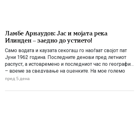
Ламбе Арнаудов: Јас и мојата река
Илинден – заедно до устието!
Само водата и каузата секогаш го наоѓаат својот пат
Јуни 1962 година. Последните денови пред летниот
распуст, а истовремено и последниот час по географија
– време за сведување на оценките. На мое големо
изненадување, учителката ме крена мене и ми
пред 5 дена
постави прашање со кое, како што рече, требаше да ги
расчисти дилемите околу мојата конечна […]