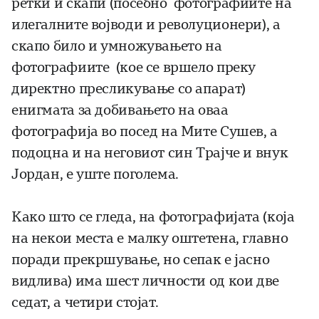
ретки и скапи (посебно фотографиите на
илегалните војводи и револуционери), а
скапо било и умножувањето на
фотографиите (кое се вршело преку
директно пресликување со апарат)
енигмата за добивањето на оваа
фотографија во посед на Мите Сушев, а
подоцна и на неговиот син Трајче и внук
Јордан, е уште поголема.
Како што се гледа, на фотографијата (која
на некои места е малку оштетена, главно
поради прекршување, но сепак е јасно
видлива) има шест личности од кои две
седат, а четири стојат.