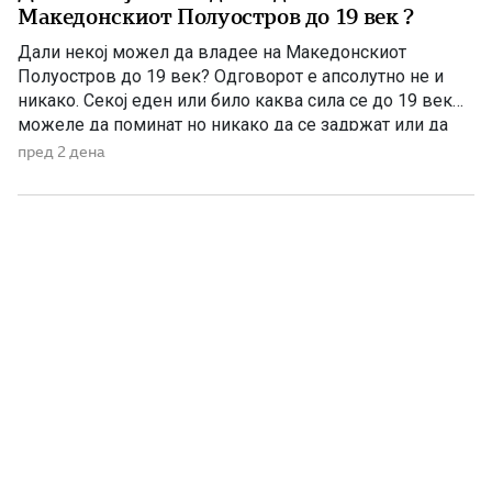
Македонскиот Полуостров до 19 век ?
Дали некој можел да владее на Македонскиот
Полуостров до 19 век? Одговорот е апсолутно не и
никако. Секој еден или било каква сила се до 19 век
можеле да поминат но никако да се задржат или да
управуваат поради неколку причини – планинската
пред 2 дена
конфигурација, предолги и изморувачки патувања,
климата и непознавање на населени места се […]