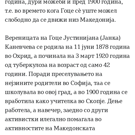
година, дури можеби и пред 1900 година,
т.е. во времето кога Гоце сѐ уште можел
слободно да се движи низ Македонија.
Вереницата на Гоце Јустинијана (Јанка)
Каневчева се родила на 11 јуни 1878 година
во Охрид, а починала на 3 март 1920 година
од туберкулоза на возраст од само 42
години. Поради преселувањето на
нејзините родители во Софија, таа се
школувала во овој град, а во 1900 година се
вработила како учителка во Скопје. Дење
работела, а навечер, заедно со други
активистки илегално помагала во
активностите на Македонската