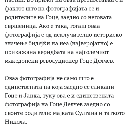
фактот што на фотографијата се и
родителите на Гоце, заедно со неговата
свршеница. Ако е така, тогаш оваа
фотографија е од исклучително историско
значење бидејќи на неа (најверојатно) е
прикажана веридбата на најголемиот
македонски револуционер Гоце Делчев.
Оваа фотографија не само што е
единствената на која заедно се сликани
Гоце и Јанка, туку ова е и единствената
фотографија на Гоце Делчев заедно со
своите родители: мајката Султана и таткото
Никола.