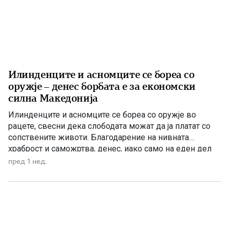
Илинденците и асномците се бореа со
оружје – денес борбата е за економски
силна Македонија
Илинденците и асномците се бореа со оружје во
рацете, свесни дека слободата можат да ја платат со
сопствените животи. Благодарение на нивната
храброст и саможртва, денес, иако само на еден дел
од Македонија, имаме сопствена држава, свој
пред 1 нед.
македонски јазик и можност слободно да го славиме
македонското име. Нивниот аманет не е само да се
поклонуваме […]