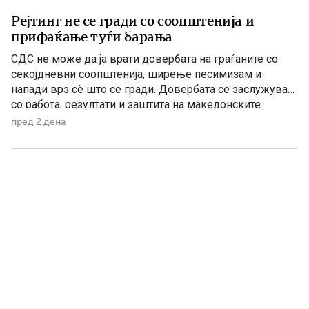
Рејтинг не се гради со соопштенија и
прифаќање туѓи барања
СДС не може да ја врати довербата на граѓаните со
секојдневни соопштенија, ширење песимизам и
напади врз сè што се гради. Довербата се заслужува
со работа, резултати и заштита на македонските
национални и државни интереси. По седумгодишното
пред 2 дена
владеење со ДУИ, СДС денес се обидува да создаде
впечаток дека е сериозна опозиција. Но, граѓаните
добро паметат […]