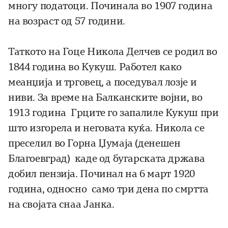
многу податоци. Починала во 1907 година
на возраст од 57 години.
Таткото на Гоце Никола Делчев се родил во
1844 година во Кукуш. Работел како
меанџија и трговец, а поседувал лозје и
ниви. За време на Балканските војни, во
1913 година Грците го запалиле Кукуш при
што изгорела и неговата куќа. Никола се
преселил во Горна Џумаја (денешен
Благоевград) каде од бугарската држава
добил пензија. Починал на 6 март 1920
година, односно само три дена по смртта
на својата снаа Јанка.