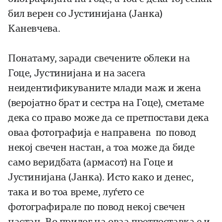
бил верен со Јустинијана (Јанка)
Каневчева.
Понатаму, заради свечените облеки на
Гоце, Јустинијана и на засега
неидентификуваните млади маж и жена
(веројатно брат и сестра на Гоце), сметаме
дека со право може да се претпостави дека
оваа фотографија е направена по повод
некој свечен настан, а тоа може да биде
само веридбата (армасот) на Гоце и
Јустинијана (Јанка). Исто како и денес,
така и во тоа време, луѓето се
фотографирале по повод некој свечен
настан. Во прилог на оваа претпоставка е и