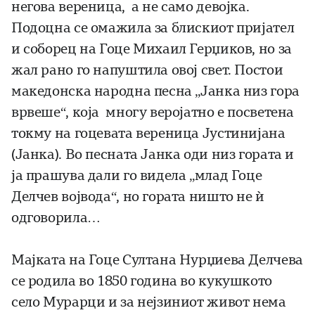
негова вереница, а не само девојка.
Подоцна се омажила за блискиот пријател
и соборец на Гоце Михаил Герџиков, но за
жал рано го напуштила овој свет. Постои
македонска народна песна „Јанка низ гора
врвеше“, која многу веројатно е посветена
токму на гоцевата вереница Јустинијана
(Јанка). Во песната Јанка оди низ гората и
ја прашува дали го видела „млад Гоце
Делчев војвода“, но гората ништо не ѝ
одговорила…
Мајката на Гоце Султана Нурџиева Делчева
се родила во 1850 година во кукушкото
село Мурарци и за нејзиниот живот нема