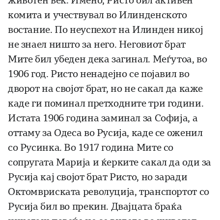
животен век. Имено, Ристо бил активен
комита и учествувал во Илинденското
востание. По неуспехот на Илинден никој
не знаел ништо за него. Неговиот брат
Мите бил убеден дека загинал. Меѓутоа, во
1906 год. Ристо ненадејно се појавил во
дворот на својот брат, но не сакал да каже
каде ги поминал претходните три години.
Истата 1906 година заминал за Софија, а
оттаму за Одеса во Русија, каде се оженил
со Русинка. Во 1917 година Мите со
сопругата Марија и ќерките сакал да оди за
Русија кај својот брат Ристо, но заради
Октомвриската револуција, транспортот со
Русија бил во прекин. Двајцата браќа