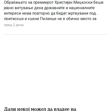
Обраќањето на премиерот Христијан Мицкоски беше
јавно ветување дека државните и националните
интереси нема повторно да бидат жртвувани под
притисоци и уцени Пелинце не е обично место за
политички говори. Таму секој збор има поголема
пред 2 дена
тежина, затоа што сè потсетува на борбата и
државотворната мисла на македонскиот народ. Затоа
изјавата на премиерот Христијан Мицкоски дека […]
Дали некој можел да владее на