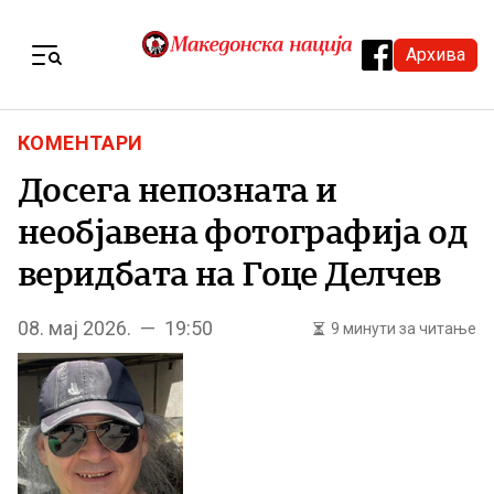
Skip to content
Архива
Menu
КОМЕНТАРИ
Досега непозната и
необјавена фотографија од
веридбата на Гоце Делчев
08. мај 2026. — 19:50
9 минути за читање