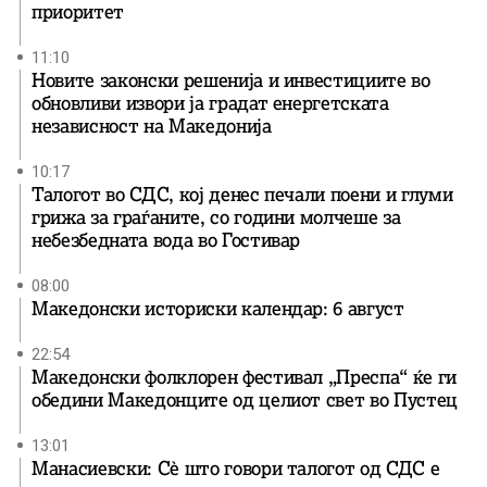
приоритет
11:10
Новите законски решенија и инвестициите во
обновливи извори ја градат енергетската
независност на Македонија
10:17
Талогот во СДС, кој денес печали поени и глуми
грижа за граѓаните, со години молчеше за
небезбедната вода во Гостивар
08:00
Македонски историски календар: 6 август
22:54
Македонски фолклорен фестивал „Преспа“ ќе ги
обедини Македонците од целиот свет во Пустец
13:01
Манасиевски: Сè што говори талогот од СДС е