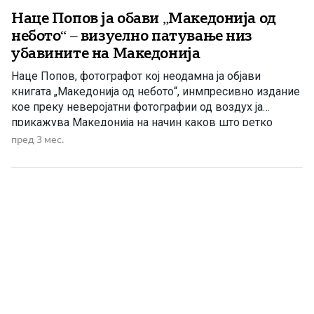
Наце Попов ја обави „Македонија од
небото“ – визуелно патување низ
убавините на Македонија
Наце Попов, фотографот кој неодамна ја објави
книгата „Македонија од небото“, инмпресивно издание
кое преку неверојатни фотографии од воздух ја
прикажува Македонија на начин каков што ретко
имаме можност да ја видиме. Од планини, езера и
пред 3 мес.
реки, до историски градови, села и природни
богатства, книгата нуди вистинско визуелно патување
низ едни од најмагичните и најавтентичните […]