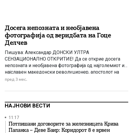
Досега непозната и необјавена
фотографија од веридбата на Гоце
Делчев
Пишува: Александар ДОНСКИ УЛТРА
СЕНЗАЦИОНАЛНО ОТКРИТИЕ! Да се открие досега
непозната и необјавена фотографија од најголемиот и
најславен македонски револуционер, апостолот на
македонското револуционерно движење и идол на
пред 3 мес.
Македонскиот народ Гоце Делчев, несомнено е едно
од најголемите историски откритија на македонската
историска наука во поново време. Покровители на ова
истражување се Васкресија (84 г.) и […]
НАЈНОВИ ВЕСТИ
11:17
Потпишани договорите за железницата Крива
Паланка – Деве Баир: Коридорот 8 е врвен