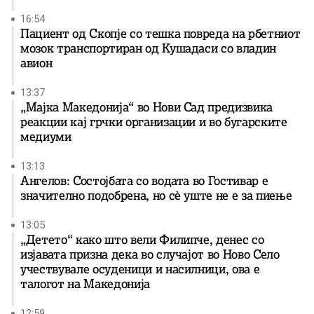
16:54
Пациент од Скопје со тешка повреда на рбетниот
мозок транспортиран од Кушадаси со владин
авион
13:37
„Мајка Македонија“ во Нови Сад предизвика
реакции кај грчки организации и во бугарските
медиуми
13:13
Ангелов: Состојбата со водата во Гостивар е
значително подобрена, но сè уште не е за пиење
13:05
„Детето“ како што вели Филипче, денес со
изјавата призна дека во случајот во Ново Село
учествувале осуденици и насилници, ова е
талогот на Македонија
12:59