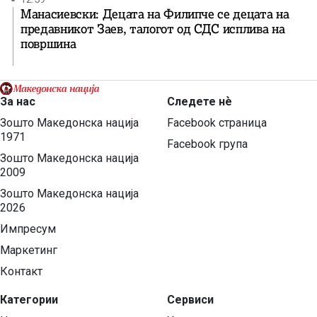
Манасиевски: Децата на Филипче се децата на
предавникот Заев, талогот од СДС исплива на
површина
За нас
Следете нѐ
Зошто Македонска нација
Facebook страница
1971
Facebook група
Зошто Македонска нација
2009
Зошто Македонска нација
2026
Импресум
Маркетинг
Контакт
Категории
Сервиси