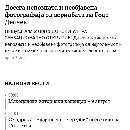
Досега непозната и необјавена
фотографија од веридбата на Гоце
Делчев
Пишува: Александар ДОНСКИ УЛТРА
СЕНЗАЦИОНАЛНО ОТКРИТИЕ! Да се открие досега
непозната и необјавена фотографија од најголемиот и
најславен македонски револуционер, апостолот на
македонското револуционерно движење и идол на
пред 3 мес.
Македонскиот народ Гоце Делчев, несомнено е едно
од најголемите историски откритија на македонската
историска наука во поново време. Покровители на ова
истражување се Васкресија (84 г.) и […]
НАЈНОВИ ВЕСТИ
03:00
Македонски историски календар – 9 август
21:01
Се одржаа „Брајчинските средби“ посветени на
Св. Петка