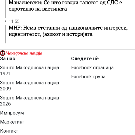
Манасиевски: Сè што говори талогот од СДС е
спротивно на вистината
11:55
МНР: Нема отстапки од националните интереси,
идентитетот, јазикот и историјата
За нас
Следете нѐ
Зошто Македонска нација
Facebook страница
1971
Facebook група
Зошто Македонска нација
2009
Зошто Македонска нација
2026
Импресум
Маркетинг
Контакт