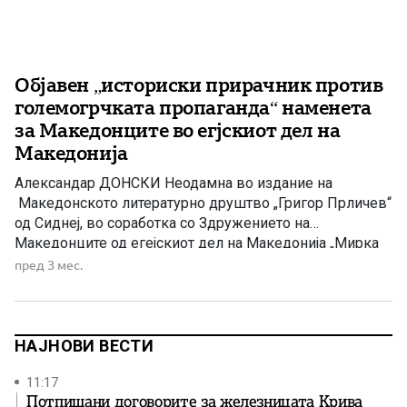
Објавен „историски прирачник против
големогрчката пропаганда“ наменета
за Македонците во егјскиот дел на
Македонија
Александар ДОНСКИ Неодамна во издание на
Македонското литературно друштво „Григор Прличев“
од Сиднеј, во соработка со Здружението на
Македонците од егејскиот дел на Македонија „Мирка
Гинова“ од Штип во електронски (PDF) формат e
пред 3 мес.
oбјавена брошурата под наслов: „ИСТОРИСКИ
ПРИРАЧНИК ПРОТИВ ГОЛЕМОГРЧКАТА
ПРОПАГАНДА“ и поднаслов „ПРИРАЧНИК ЗА
УСПЕШНО ОПОНИРАЊЕ ПРОТИВ ГРЧКАТА
НАЈНОВИ ВЕСТИ
ДЕНАЦИОНАЛИЗАТОРСКА ПРОПАГАНДА ШТО ДО
ДЕНЕС […]
11:17
Потпишани договорите за железницата Крива