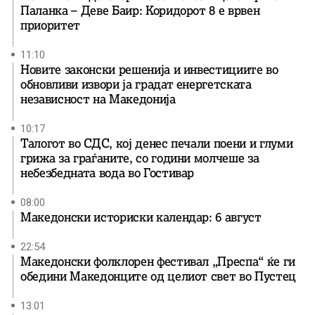
Паланка – Деве Баир: Коридорот 8 е врвен
приоритет
11:10
Новите законски решенија и инвестициите во
обновливи извори ја градат енергетската
независност на Македонија
10:17
Талогот во СДС, кој денес печали поени и глуми
грижа за граѓаните, со години молчеше за
небезбедната вода во Гостивар
08:00
Македонски историски календар: 6 август
22:54
Македонски фолклорен фестивал „Преспа“ ќе ги
обедини Македонците од целиот свет во Пустец
13:01