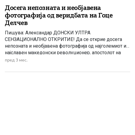
Досега непозната и необјавена
фотографија од веридбата на Гоце
Делчев
Пишува: Александар ДОНСКИ УЛТРА
СЕНЗАЦИОНАЛНО ОТКРИТИЕ! Да се открие досега
непозната и необјавена фотографија од најголемиот и
најславен македонски револуционер, апостолот на
македонското револуционерно движење и идол на
пред 3 мес.
Македонскиот народ Гоце Делчев, несомнено е едно
од најголемите историски откритија на македонската
историска наука во поново време. Покровители на ова
истражување се Васкресија (84 г.) и […]