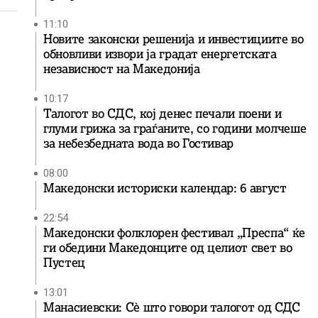
11:10
Новите законски решенија и инвестициите во
обновливи извори ја градат енергетската
независност на Македонија
10:17
Талогот во СДС, кој денес печали поени и
глуми грижа за граѓаните, со години молчеше
за небезбедната вода во Гостивар
08:00
Македонски историски календар: 6 август
22:54
Македонски фолклорен фестивал „Преспа“ ќе
ги обедини Македонците од целиот свет во
Пустец
13:01
Манасиевски: Сè што говори талогот од СДС