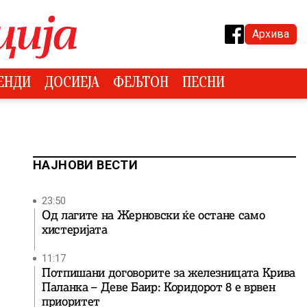
Архива
ЕНДИ
ДОСИЕЈА
ФЕЉТОН
ПЕСНИ
НАЈНОВИ ВЕСТИ
23:50
Од лагите на Жерновски ќе остане само
хистеријата
11:17
Потпишани договорите за железницата Крива
Паланка – Деве Баир: Коридорот 8 е врвен
приоритет