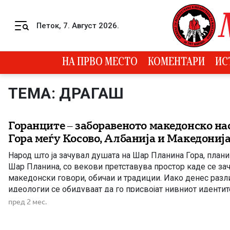
Skip to content
Петок, 7. Август 2026.
Menu
НА ПРВО МЕСТО
КОМЕНТАРИ
ИС
ТЕМА: ДРАГАШ
Горанците – заборавеното македонско на
Гора меѓу Косово, Албанија и Македониј
Народ што ја зачувал душата на Шар Планина Гора, плани
Шар Планина, со векови претставува простор каде се за
македонски говори, обичаи и традиции. Иако денес раз
идеологии се обидуваат да го присвојат нивниот идентите
етнографската литература укажува на блиски врски меѓу
пред 2 мес.
македонското етнокултурно […]