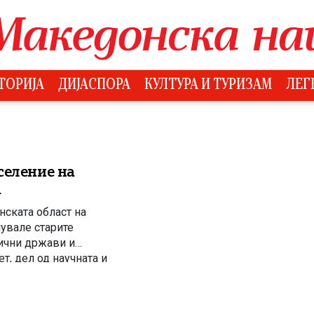
ТОРИЈА
ДИЈАСПОРА
КУЛТУРА И ТУРИЗАМ
ЛЕГ
селение на
а
нската област на
чувале старите
лични држави и
т, дел од научната и
 Горанците и