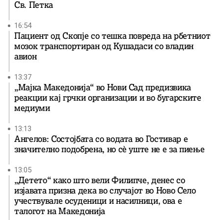
Св. Петка
16:54
Пациент од Скопје со тешка повреда на рбетниот
мозок транспортиран од Кушадаси со владин
авион
13:37
„Мајка Македонија“ во Нови Сад предизвика
реакции кај грчки организации и во бугарските
медиуми
13:13
Ангелов: Состојбата со водата во Гостивар е
значително подобрена, но сè уште не е за пиење
13:05
„Детето“ како што вели Филипче, денес со
изјавата призна дека во случајот во Ново Село
учествувале осуденици и насилници, ова е
талогот на Македонија