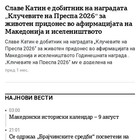
Славе Катин е добитник на наградата
„Клучевите на Преспа 2026“ за
животен придонес во афирмацијата на
Македонија и иселеништвото
Славе Катин е добитник на наградата „Клучевите на
Преспа 2026“ за животен придонес во афирмацијата на
Македонија и иселеништвото Годинешната награда
„Клучевите на Преспа 2026“ му е доделена на
истакнатиот македонски публицист, новинар и
пред 1 мес.
аналитичар Славе Катин, како признание за неговите
достигнувања во публицистиката, науката и
новинарството, за повеќедеценискиот придонес во
афирмацијата на Македонија во […]
НАЈНОВИ ВЕСТИ
03:00
Македонски историски календар – 9 август
21:01
Се одржаа „Брајчинските средби“ посветени на