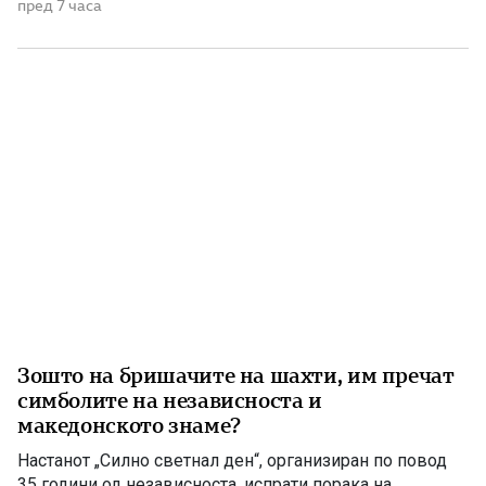
Македонија. Нивното загинување остана запишано
пред 7 часа
како еден од најтрагичните настани во поновата
македонска историја и траен потсетник на жртвата
принесена во одбраната на државата. Во утринските […]
Зошто на бришачите на шахти, им пречат
симболите на независноста и
македонското знаме?
Настанот „Силно светнал ден“, организиран по повод
35 години од независноста, испрати порака на