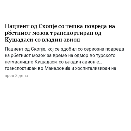
Пациент од Скопје со тешка повреда на
рбетниот мозок транспортиран од
Кушадаси со владин авион
Пациент од Скопје, кој се здобил со сериозна повреда
на рбетниот мозок за време на одмор во турското
летувалиште Кушадаси, со владин авион е
транспортиран во Македонија и хоспитализиран на
Универзитетската клиника за трауматологија,
пред 2 дена
ортопедски болести, анестезија, реанимација и
интензивно лекување (ТОАРИЛУЦ). Информацијата ја
соопшти директорот на Клиниката, д-р Игор
Мерџановски, кој наведе дека пациентот […]