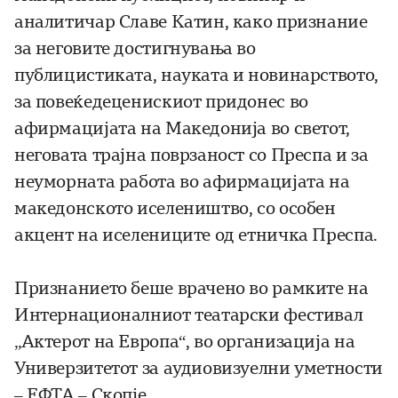
аналитичар Славе Катин, како признание
за неговите достигнувања во
публицистиката, науката и новинарството,
за повеќедеценискиот придонес во
афирмацијата на Македонија во светот,
неговата трајна поврзаност со Преспа и за
неуморната работа во афирмацијата на
македонското иселеништво, со особен
акцент на иселениците од етничка Преспа.
Признанието беше врачено во рамките на
Интернационалниот театарски фестивал
„Актерот на Европа“, во организација на
Универзитетот за аудиовизуелни уметности
– ЕФТА – Скопје.