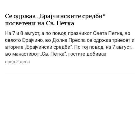
Се одржаа „Брајчинските средби“
посветени на Св. Петка
На 7 и 8 август, а по повод празникот Света Петка, во
селото Брајчино, во Долна Преспа се одржаа триесет и
вторите „Брајчински средби“. По тој повод, на 7 август,
во манастирот „Св. Петка“, гостите добиваа
манастирско гравче, а на 08 август ја прославија
пред 2 дена
селската слава Св Петка, на која гостите ги
забавуваше групата „Фонтара“ […]