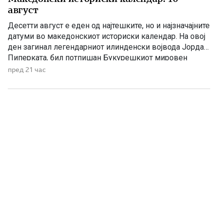
август
Десетти август е еден од најтешките, но и најзначајните
датуми во македонскиот историски календар. На овој
ден загинал легендарниот илинденски војвода Јордан
Пиперката, бил потпишан Букурешкиот мировен
договор со кој била запечатена поделбата на
пред 21 час
Македонија, а во 1946 година биле донесени одлуки за
признавање на македонскиот народ и за културна
автономија во Пиринскиот дел на […]