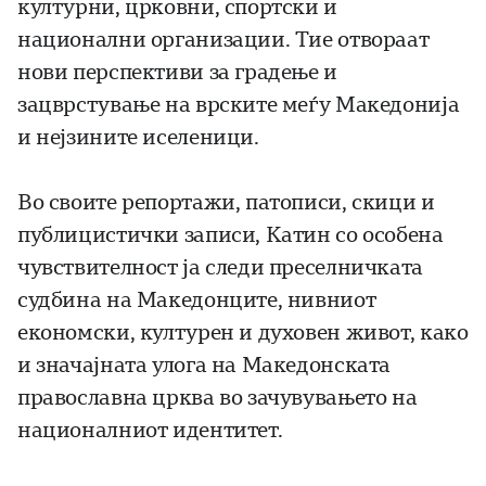
културни, црковни, спортски и
национални организации. Тие отвораат
нови перспективи за градење и
зацврстување на врските меѓу Македонија
и нејзините иселеници.
Во своите репортажи, патописи, скици и
публицистички записи, Катин со особена
чувствителност ја следи преселничката
судбина на Македонците, нивниот
економски, културен и духовен живот, како
и значајната улога на Македонската
православна црква во зачувувањето на
националниот идентитет.