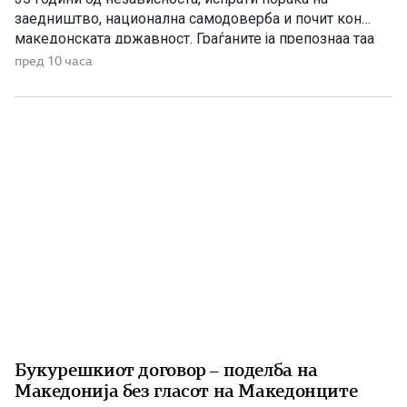
заедништво, национална самодоверба и почит кон
македонската државност. Граѓаните ја препознаа таа
порака, додека Венко Филипче и неколкумината околу
пред 10 часа
него повторно се обидуваат да оцрнат проект што ги
истакнува македонската историја и национална
самобитност. Тоа веќе не изненадува. Станува збор за
[…]
Букурешкиот договор – поделба на
Македонија без гласот на Македонците