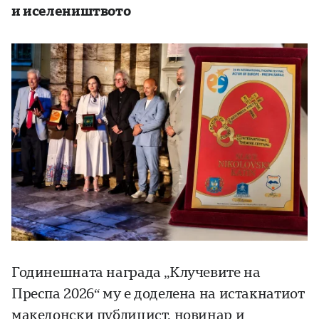
и иселеништвото
Годинешната награда „Клучевите на
Преспа 2026“ му е доделена на истакнатиот
македонски публицист, новинар и