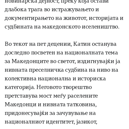
новинарска дејност, преку која остави
длабока трага во истражувањето и
документирањето на животот, историјата и
судбината на македонското иселеништво.
Во текот на пет децении, Катин останува
доследно посветен на националната тема
за Македонците во светот, издигнувајќи ја
нивната преселничка судбина на ниво на
колективна национална и историска
категорија. Неговото творештво
претставува мост меѓу раселените
Македонци и нивната татковина,
придонесувајќи за зачувување на
националниот идентитет, јазикот,