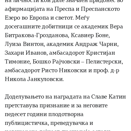
на личности кои дале значаен придонес во
афирмацијата на Преспа и Преспанското
Езеро во Европа и светот. Меѓу
досегашните добитници се академик Вера
Битракова-Грозданова, Ксавиер Боне,
Луиза Винтон, академик Андраж Чарни,
Захари Иванов, амбасадорот Кристијан
Тимоние, Бошко Рајчовски – Пелистерски,
амбасадорот Ристо Никовски и проф. д-р
Никола Јанкуловски.
Доделувањето на наградата на Славе Катин
претставува признание и за неговите
педесет години плодотворна
публицистичка, преведувачка и