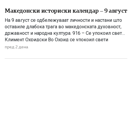
Македонски историски календар – 9 август
На 9 август се одбележуваат личности и настани што
оставиле длабока трага во македонската духовност,
државност и народна култура. 916 – Се упокоил свети
Климент Охридски Во Охрид се упокоил свети
Климент Охридски, еден од најзначајните ученици на
пред 2 дена
светите Кирил и Методиј, основоположник на
Охридската книжевна школа и патрон на
Македонската православна црква. Како просветител,
[…]