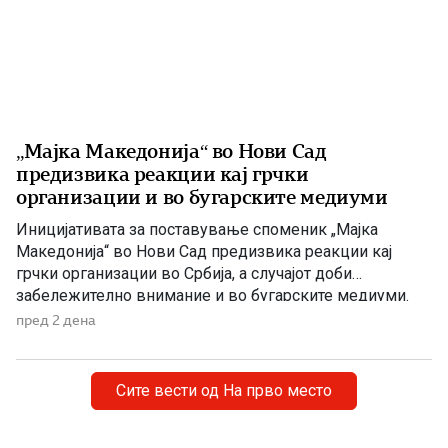
„Мајка Македонија“ во Нови Сад
предизвика реакции кај грчки
организации и во бугарските медиуми
Иницијативата за поставување споменик „Мајка
Македонија“ во Нови Сад предизвика реакции кај
грчки организации во Србија, а случајот доби
забележително внимание и во бугарските медиуми.
Македонскиот национален совет нагласува дека
пред 2 дена
споменикот нема политичка или територијална порака,
туку треба да биде траен симбол на македонскиот
народ, неговото историско паметење и културен
Сите вести од На прво место
идентитет. Националниот совет на македонското […]