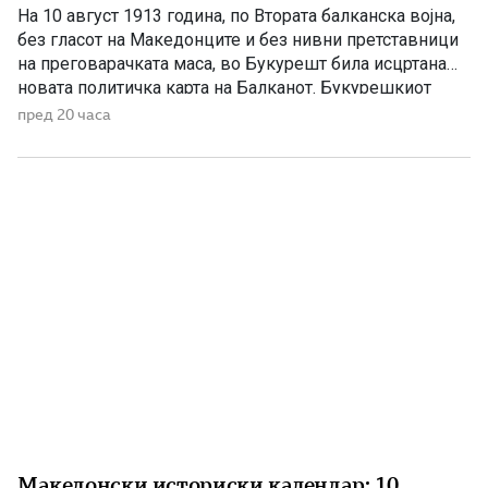
На 10 август 1913 година, по Втората балканска војна,
без гласот на Македонците и без нивни претставници
на преговарачката маса, во Букурешт била исцртана
новата политичка карта на Балканот. Букурешкиот
договор претставува еден од најтешките настани во
пред 20 часа
поновата македонска историја. Со него Македонија
била поделена меѓу соседните балкански држави, а
македонскиот народ бил целосно исклучен […]
Македонски историски календар: 10