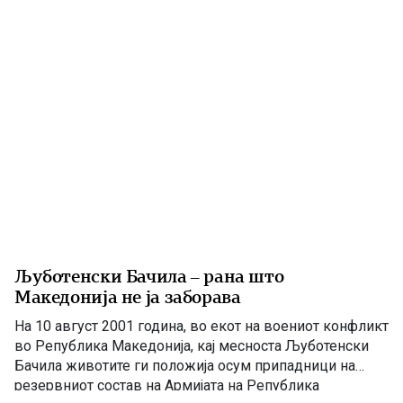
Љуботенски Бачила – рана што
Македонија не ја заборава
На 10 август 2001 година, во екот на воениот конфликт
во Република Македонија, кај месноста Љуботенски
Бачила животите ги положија осум припадници на
резервниот состав на Армијата на Република