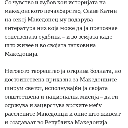
Со чувство и љубов кон историјата на
македонското печалбарство, Славе Катин
на секој Македонец му подарува
литература низ која може да ја препознае
сопствената судбина – и во земјата каде
што живее и во својата татковина
Македонија.
Неговото творештво ја открива болната, но
достоинствена приказна за Македонците
ширум светот, исполнувајќи ја својата
општествена и национална мисија – да ги
одржува и зацврстува врските меѓу
раселените Македонци и оние што живеат
и создаваат во Република Македонија.