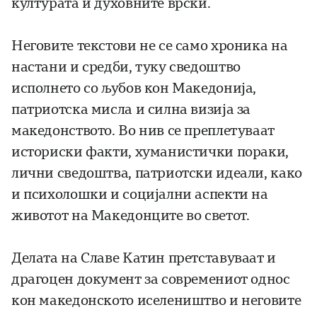
културата и духовните врски.
Неговите текстови не се само хроника на
настани и средби, туку сведоштво
исполнето со љубов кон Македонија,
патриотска мисла и силна визија за
македонството. Во нив се преплетуваат
историски факти, хуманистички пораки,
лични сведоштва, патриотски идеали, како
и психолошки и социјални аспекти на
животот на Македонците во светот.
Делата на Славе Катин претставуваат и
драгоцен документ за современиот однос
кон македонското иселеништво и неговите