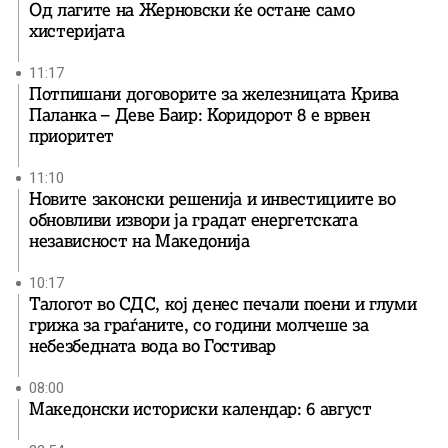
Од лагите на Жерновски ќе остане само
хистеријата
11:17
Потпишани договорите за железницата Крива
Паланка – Деве Баир: Коридорот 8 е врвен
приоритет
11:10
Новите законски решенија и инвестициите во
обновливи извори ја градат енергетската
независност на Македонија
10:17
Талогот во СДС, кој денес печали поени и глуми
грижа за граѓаните, со години молчеше за
небезбедната вода во Гостивар
08:00
Македонски историски календар: 6 август