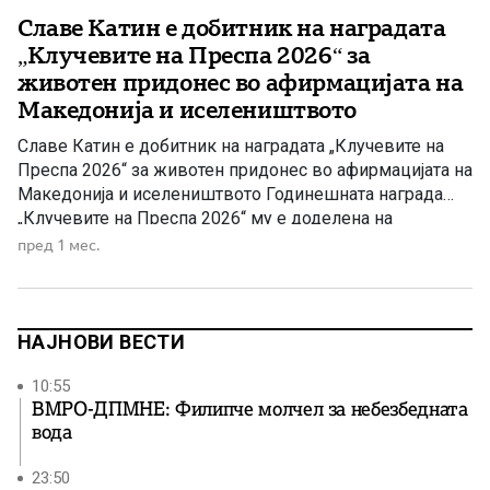
Славе Катин е добитник на наградата
„Клучевите на Преспа 2026“ за
животен придонес во афирмацијата на
Македонија и иселеништвото
Славе Катин е добитник на наградата „Клучевите на
Преспа 2026“ за животен придонес во афирмацијата на
Македонија и иселеништвото Годинешната награда
„Клучевите на Преспа 2026“ му е доделена на
истакнатиот македонски публицист, новинар и
пред 1 мес.
аналитичар Славе Катин, како признание за неговите
достигнувања во публицистиката, науката и
новинарството, за повеќедеценискиот придонес во
афирмацијата на Македонија во […]
НАЈНОВИ ВЕСТИ
10:55
ВМРО-ДПМНЕ: Филипче молчел за небезбедната
вода
23:50