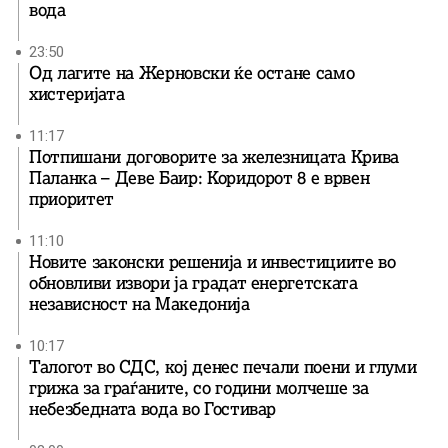
вода
23:50
Од лагите на Жерновски ќе остане само
хистеријата
11:17
Потпишани договорите за железницата Крива
Паланка – Деве Баир: Коридорот 8 е врвен
приоритет
11:10
Новите законски решенија и инвестициите во
обновливи извори ја градат енергетската
независност на Македонија
10:17
Талогот во СДС, кој денес печали поени и глуми
грижа за граѓаните, со години молчеше за
небезбедната вода во Гостивар