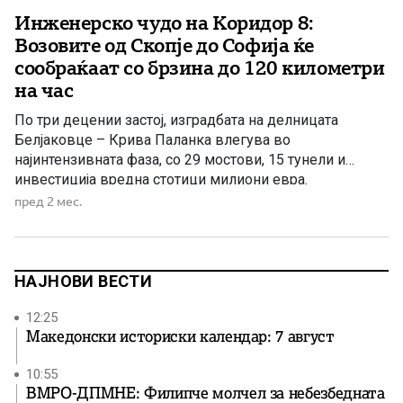
Инженерско чудо на Коридор 8:
Возовите од Скопје до Софија ќе
сообраќаат со брзина до 120 километри
на час
По три децении застој, изградбата на делницата
Белјаковце – Крива Паланка влегува во
најинтензивната фаза, со 29 мостови, 15 тунели и
инвестиција вредна стотици милиони евра.
пред 2 мес.
НАЈНОВИ ВЕСТИ
12:25
Македонски историски календар: 7 август
10:55
ВМРО-ДПМНЕ: Филипче молчел за небезбедната