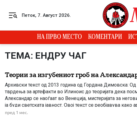
Skip to content
Петок, 7. Август 2026.
Menu
НА ПРВО МЕСТО
КОМЕНТАРИ
ИС
ТЕМА: ЕНДРУ ЧАГ
Теории за изгубениот гроб на Александ
Архивски текст од 2013 година од Гордана Димовска: Од
тврдења за артефакти во Илиноис до теоријата дека посм
Александар се наоѓаат во Венеција, мистеријата за негов
ја буди светската јавност. Овој текст се реобјавува како 
една од најголемите историски и археолошки мистерии 
пред 1 мес.
Александар Македонски. […]