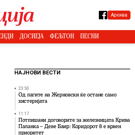
Архива
ЕНДИ
ДОСИЕЈА
ФЕЉТОН
ПЕСНИ
НАЈНОВИ ВЕСТИ
23:50
Од лагите на Жерновски ќе остане само
хистеријата
11:17
Потпишани договорите за железницата Крива
Паланка – Деве Баир: Коридорот 8 е врвен
приоритет