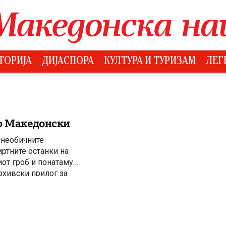
ТОРИЈА
ДИЈАСПОРА
КУЛТУРА И ТУРИЗАМ
ЛЕГ
ар Македонски
 необичните
ртните останки на
иот гроб и понатаму
архивски прилог за
поврзани со