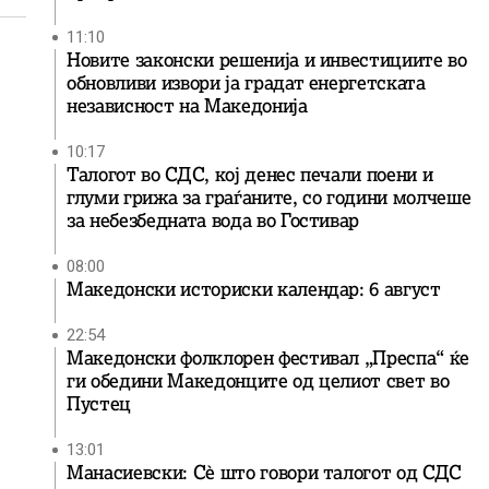
11:10
Новите законски решенија и инвестициите во
обновливи извори ја градат енергетската
независност на Македонија
10:17
Талогот во СДС, кој денес печали поени и
глуми грижа за граѓаните, со години молчеше
за небезбедната вода во Гостивар
08:00
Македонски историски календар: 6 август
22:54
Македонски фолклорен фестивал „Преспа“ ќе
ги обедини Македонците од целиот свет во
Пустец
13:01
Манасиевски: Сè што говори талогот од СДС