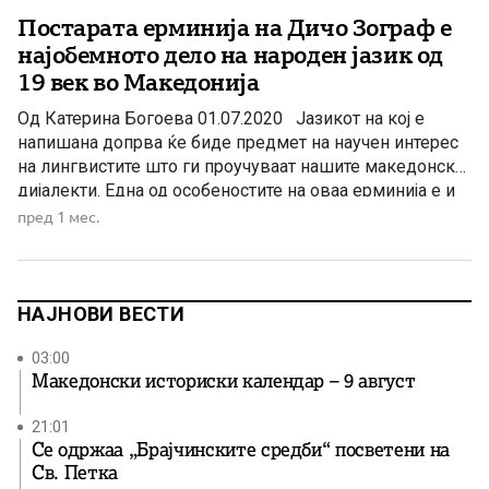
Постарата ерминија на Дичо Зограф е
најобемното дело на народен јазик од
19 век во Македонија
Од Катерина Богоева 01.07.2020 Јазикот на кој е
напишана допрва ќе биде предмет на научен интерес
на лингвистите што ги проучуваат нашите македонски
дијалекти. Една од особеностите на оваа ерминија е и
билингвалноста, двојазичноста, секоја одредница,
пред 1 мес.
сигнатура или наслов на сцена е испишан со
црковнословенско писмо, заедно со превод на грчки
јазик, со особености […]
НАЈНОВИ ВЕСТИ
03:00
Македонски историски календар – 9 август
21:01
Се одржаа „Брајчинските средби“ посветени на
Св. Петка