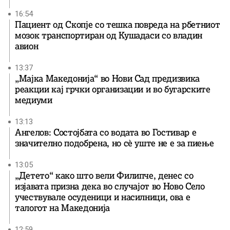
16:54
Пациент од Скопје со тешка повреда на рбетниот
мозок транспортиран од Кушадаси со владин
авион
13:37
„Мајка Македонија“ во Нови Сад предизвика
реакции кај грчки организации и во бугарските
медиуми
13:13
Ангелов: Состојбата со водата во Гостивар е
значително подобрена, но сè уште не е за пиење
13:05
„Детето“ како што вели Филипче, денес со
изјавата призна дека во случајот во Ново Село
учествувале осуденици и насилници, ова е
талогот на Македонија
12:59