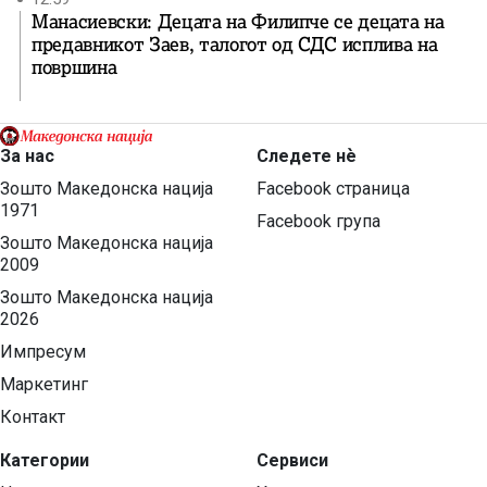
Манасиевски: Децата на Филипче се децата на
предавникот Заев, талогот од СДС исплива на
површина
За нас
Следете нѐ
Зошто Македонска нација
Facebook страница
1971
Facebook група
Зошто Македонска нација
2009
Зошто Македонска нација
2026
Импресум
Маркетинг
Контакт
Категории
Сервиси